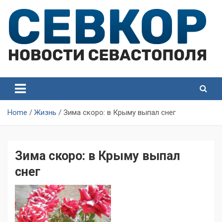
Skip
to
content
СевКор — Самые главные и актуальные новости
СевКор — Новости
Севастополя
Севастополя
Home
Жизнь
Зима скоро: в Крыму выпал снег
Зима скоро: в Крыму выпал
снег