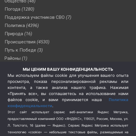
Общество
(48)
Погода
(1280)
Поддержка участников СВО
(7)
Политика
(4396)
Природа
(16)
Происшествия
(4530)
Путь к Победе
(3)
Районы
(1)
Россия
(510)
МЫ ЦЕНИМ ВАШУ КОНФИДЕНЦИАЛЬНОСТЬ
Сельское хозяйство
(3)
Мы используем файлы cookie для улучшения вашего опыта
просмотра, показа персонализированной рекламы или
Социальная политика
(3)
контента, а также анализа нашего трафика. Нажимая
Спецоперация в Украине
(657)
«Принять все», вы соглашаетесь на использование нами
Спецоперация на Украине
(404)
файлов cookie, и вами принимается наша
Политика
конфиденциальности
.
Спорт
(740)
Этот сайт использует сервис веб-аналитики Яндекс Метрика,
Тема недели
(210)
предоставляемый компанией ООО «ЯНДЕКС», 119021, Россия, Москва, ул.
Терроризм
(1)
Л. Толстого, 16 (далее — Яндекс). Сервис Яндекс Метрика использует
Транспорт
(262)
технологию «cookie» — небольшие текстовые файлы, размещаемые на