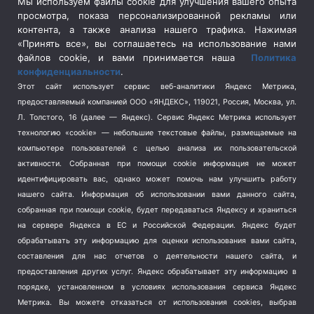
Сельское хозяйство
(3)
Мы используем файлы cookie для улучшения вашего опыта
просмотра, показа персонализированной рекламы или
Социальная политика
(3)
контента, а также анализа нашего трафика. Нажимая
Спецоперация в Украине
(657)
«Принять все», вы соглашаетесь на использование нами
Спецоперация на Украине
(404)
файлов cookie, и вами принимается наша
Политика
конфиденциальности
.
Спорт
(740)
Этот сайт использует сервис веб-аналитики Яндекс Метрика,
Тема недели
(210)
предоставляемый компанией ООО «ЯНДЕКС», 119021, Россия, Москва, ул.
Терроризм
(1)
Л. Толстого, 16 (далее — Яндекс). Сервис Яндекс Метрика использует
Транспорт
(262)
технологию «cookie» — небольшие текстовые файлы, размещаемые на
компьютере пользователей с целью анализа их пользовательской
Туризм
(178)
активности.
Собранная при помощи cookie информация не может
Флот
(76)
идентифицировать вас, однако может помочь нам улучшить работу
Цены
(2)
нашего сайта. Информация об использовании вами данного сайта,
Школа и спорт
(2)
собранная при помощи cookie, будет передаваться Яндексу и храниться
на сервере Яндекса в ЕС и Российской Федерации. Яндекс будет
Экология
(8)
обрабатывать эту информацию для оценки использования вами сайта,
Экономика
(1172)
составления для нас отчетов о деятельности нашего сайта, и
предоставления других услуг. Яндекс обрабатывает эту информацию в
Мы в соцсетях
порядке, установленном в условиях использования сервиса Яндекс
Метрика.
Вы можете отказаться от использования cookies, выбрав