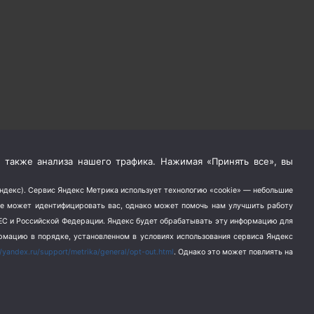
 также анализа нашего трафика. Нажимая «Принять все», вы
Яндекс). Сервис Яндекс Метрика использует технологию «cookie» — небольшие
не может идентифицировать вас, однако может помочь нам улучшить работу
в ЕС и Российской Федерации. Яндекс будет обрабатывать эту информацию для
ормацию в порядке, установленном в условиях использования сервиса Яндекс
//yandex.ru/support/metrika/general/opt-out.html
. Однако это может повлиять на
альности