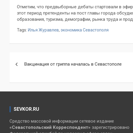
Отметим, что предвыборные дебаты стартовали в эфире
этот период претенденты на пост главы города обсуд
образования, туризма, демографии, рынка труда и про
Tags:
Илья Журавлев
,
экономика Севастополя
Навигация
Вакцинация от гриппа началась в Севастополе
по
записям
SEVKOR.RU
Средство массовой информации сетевое издание
«Севастопольский
Корреспондент»
зарегистрировано