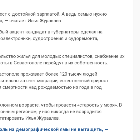
мест с достойной зарплатой. А ведь семью нужно
», — считает Илья Журавлев.
бый акцент кандидат в губернаторы сделал на
оэлектроники, судостроения и судоремонта,
ельство жилья для молодых специалистов, снабжение их
оты в Севастополе перейдут в их собственность.
вастополе проживает более 120 тысяч людей
чительно за счет миграции, естественный прирост
я смертности над рождаемостью из года в год
онном возрасте, чтобы провести «старость у моря». В
онным регионом, у нас никогда не возродится
татировать Илья Журавлев.
оль из демографической ямы не вытащить, —