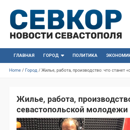
Skip
to
content
СевКор — Самые главные и актуальные новости
СевКор — Новости
Севастополя
ГЛАВНАЯ
ГОРОД
ПОЛИТИКА
ЭКОНОМИ
Севастополя
Home
Город
Жилье, работа, производство: что станет
Жилье, работа, производство
севастопольской молодежи