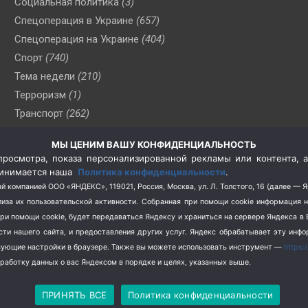
Социальная политика
(3)
Спецоперация в Украине
(657)
Спецоперация на Украине
(404)
Спорт
(740)
Тема недели
(210)
Терроризм
(1)
Транспорт
(262)
Туризм
(178)
МЫ ЦЕНИМ ВАШУ КОНФИДЕНЦИАЛЬНОСТЬ
Флот
(76)
росмотра, показа персонализированной рекламы или контента, а
Цены
(2)
принимается наша
Политика конфиденциальности
.
Школа и спорт
(2)
й компанией ООО «ЯНДЕКС», 119021, Россия, Москва, ул. Л. Толстого, 16 (далее — 
за их пользовательской активности.
Собранная при помощи cookie информация 
Экология
(8)
при помощи cookie, будет передаваться Яндексу и храниться на сервере Яндекса 
Экономика
(1172)
ости нашего сайта, и предоставления других услуг. Яндекс обрабатывает эту инф
твующие настройки в браузере. Также вы можете использовать инструмент —
https:
бработку данных о вас Яндексом в порядке и целях, указанных выше.
 2026
СевКор — Новости Севастополя
Политика конфиденци
ПРИНЯТЬ ВСЕ
Политика конфиденциальности