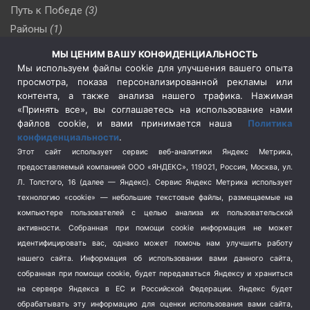
Путь к Победе
(3)
Районы
(1)
Россия
(510)
МЫ ЦЕНИМ ВАШУ КОНФИДЕНЦИАЛЬНОСТЬ
Сельское хозяйство
(3)
Мы используем файлы cookie для улучшения вашего опыта
просмотра, показа персонализированной рекламы или
Социальная политика
(3)
контента, а также анализа нашего трафика. Нажимая
Спецоперация в Украине
(657)
«Принять все», вы соглашаетесь на использование нами
Спецоперация на Украине
(404)
файлов cookie, и вами принимается наша
Политика
конфиденциальности
.
Спорт
(740)
Этот сайт использует сервис веб-аналитики Яндекс Метрика,
Тема недели
(210)
предоставляемый компанией ООО «ЯНДЕКС», 119021, Россия, Москва, ул.
Терроризм
(1)
Л. Толстого, 16 (далее — Яндекс). Сервис Яндекс Метрика использует
Транспорт
(262)
технологию «cookie» — небольшие текстовые файлы, размещаемые на
компьютере пользователей с целью анализа их пользовательской
Туризм
(178)
активности.
Собранная при помощи cookie информация не может
Флот
(76)
идентифицировать вас, однако может помочь нам улучшить работу
Цены
(2)
нашего сайта. Информация об использовании вами данного сайта,
Школа и спорт
(2)
собранная при помощи cookie, будет передаваться Яндексу и храниться
Экология
на сервере Яндекса в ЕС и Российской Федерации. Яндекс будет
(8)
обрабатывать эту информацию для оценки использования вами сайта,
Экономика
(1172)