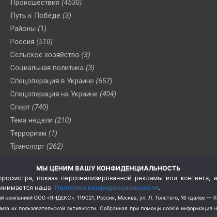
Происшествия
(4530)
Путь к Победе
(3)
Районы
(1)
Россия
(510)
Сельское хозяйство
(3)
Социальная политика
(3)
Спецоперация в Украине
(657)
Спецоперация на Украине
(404)
Спорт
(740)
Тема недели
(210)
Терроризм
(1)
Транспорт
(262)
Туризм
(178)
МЫ ЦЕНИМ ВАШУ КОНФИДЕНЦИАЛЬНОСТЬ
Флот
(76)
росмотра, показа персонализированной рекламы или контента, а
Цены
(2)
принимается наша
Политика конфиденциальности
.
Школа и спорт
(2)
й компанией ООО «ЯНДЕКС», 119021, Россия, Москва, ул. Л. Толстого, 16 (далее — 
за их пользовательской активности.
Собранная при помощи cookie информация 
Экология
(8)