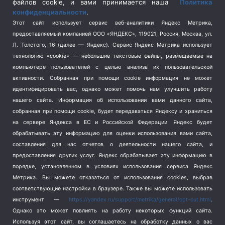
Спецоперация на Украине
(404)
файлов cookie, и вами принимается наша
Политика
конфиденциальности
.
Спорт
(740)
Этот сайт использует сервис веб-аналитики Яндекс Метрика,
Тема недели
(210)
предоставляемый компанией ООО «ЯНДЕКС», 119021, Россия, Москва, ул.
Терроризм
(1)
Л. Толстого, 16 (далее — Яндекс). Сервис Яндекс Метрика использует
Транспорт
(262)
технологию «cookie» — небольшие текстовые файлы, размещаемые на
компьютере пользователей с целью анализа их пользовательской
Туризм
(178)
активности.
Собранная при помощи cookie информация не может
Флот
(76)
идентифицировать вас, однако может помочь нам улучшить работу
Цены
(2)
нашего сайта. Информация об использовании вами данного сайта,
Школа и спорт
(2)
собранная при помощи cookie, будет передаваться Яндексу и храниться
на сервере Яндекса в ЕС и Российской Федерации. Яндекс будет
Экология
(8)
обрабатывать эту информацию для оценки использования вами сайта,
Экономика
(1172)
составления для нас отчетов о деятельности нашего сайта, и
предоставления других услуг. Яндекс обрабатывает эту информацию в
Мы в соцсетях
порядке, установленном в условиях использования сервиса Яндекс
Метрика.
Вы можете отказаться от использования cookies, выбрав
соответствующие настройки в браузере. Также вы можете использовать
инструмент —
https://yandex.ru/support/metrika/general/opt-out.html
.
Однако это может повлиять на работу некоторых функций сайта.
Используя этот сайт, вы соглашаетесь на обработку данных о вас