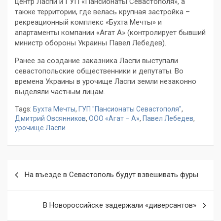
центр Ласпи и ГУП «Пансионаты Севастополя», а
также территории, где велась крупная застройка –
рекреационный комплекс «Бухта Мечты» и
апартаменты компании «Агат А» (контролирует бывший
министр обороны Украины Павел Лебедев).
Ранее за создание заказника Ласпи выступали
севастопольские общественники и депутаты. Во
времена Украины в урочище Ласпи земли незаконно
выделяли частным лицам.
Tags:
Бухта Мечты
,
ГУП "Пансионаты Севастополя"
,
Дмитрий Овсянников
,
ООО «Агат – А»
,
Павел Лебедев
,
урочище Ласпи
Навигация
На въезде в Севастополь будут взвешивать фуры
по
записям
В Новороссийске задержали «диверсантов»