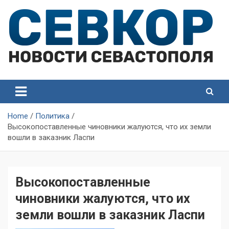
Skip
to
content
СевКор — Самые главные и актуальные новости
СевКор — Новости
Севастополя
Севастополя
Home
Политика
Высокопоставленные чиновники жалуются, что их земли
вошли в заказник Ласпи
Высокопоставленные
чиновники жалуются, что их
земли вошли в заказник Ласпи