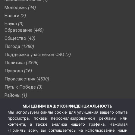
Молодежь
(44)
Налоги
(2)
Наука
(3)
Образование
(440)
Общество
(48)
Погода
(1280)
Поддержка участников СВО
(7)
Политика
(4396)
Природа
(16)
Происшествия
(4530)
Путь к Победе
(3)
Районы
(1)
Россия
(510)
МЫ ЦЕНИМ ВАШУ КОНФИДЕНЦИАЛЬНОСТЬ
Сельское хозяйство
(3)
Мы используем файлы cookie для улучшения вашего опыта
просмотра, показа персонализированной рекламы или
Социальная политика
(3)
контента, а также анализа нашего трафика. Нажимая
Спецоперация в Украине
(657)
«Принять все», вы соглашаетесь на использование нами