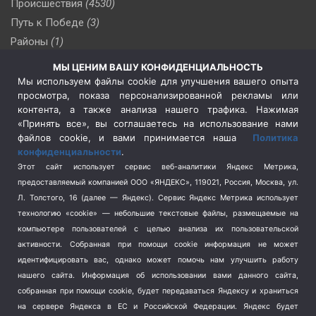
Происшествия
(4530)
Путь к Победе
(3)
Районы
(1)
Россия
(510)
МЫ ЦЕНИМ ВАШУ КОНФИДЕНЦИАЛЬНОСТЬ
Сельское хозяйство
(3)
Мы используем файлы cookie для улучшения вашего опыта
просмотра, показа персонализированной рекламы или
Социальная политика
(3)
контента, а также анализа нашего трафика. Нажимая
Спецоперация в Украине
(657)
«Принять все», вы соглашаетесь на использование нами
Спецоперация на Украине
(404)
файлов cookie, и вами принимается наша
Политика
конфиденциальности
.
Спорт
(740)
Этот сайт использует сервис веб-аналитики Яндекс Метрика,
Тема недели
(210)
предоставляемый компанией ООО «ЯНДЕКС», 119021, Россия, Москва, ул.
Терроризм
(1)
Л. Толстого, 16 (далее — Яндекс). Сервис Яндекс Метрика использует
Транспорт
(262)
технологию «cookie» — небольшие текстовые файлы, размещаемые на
компьютере пользователей с целью анализа их пользовательской
Туризм
(178)
активности.
Собранная при помощи cookie информация не может
Флот
(76)
идентифицировать вас, однако может помочь нам улучшить работу
Цены
(2)
нашего сайта. Информация об использовании вами данного сайта,
Школа и спорт
(2)
собранная при помощи cookie, будет передаваться Яндексу и храниться
на сервере Яндекса в ЕС и Российской Федерации. Яндекс будет
Экология
(8)