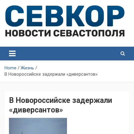
Skip
to
content
СевКор — Самые главные и актуальные новости
СевКор — Новости
Севастополя
Севастополя
Home
Жизнь
В Новороссийске задержали «диверсантов»
В Новороссийске задержали
«диверсантов»