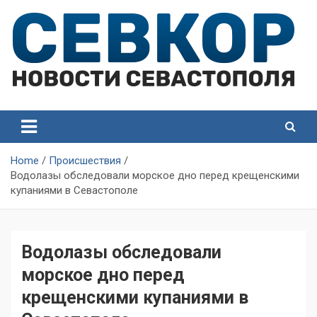
Skip
to
content
СевКор — Самые главные и актуальные новости
СевКор — Новости
Севастополя
Севастополя
Home
Происшествия
Водолазы обследовали морское дно перед крещенскими
купаниями в Севастополе
Водолазы обследовали
морское дно перед
крещенскими купаниями в