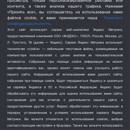
просмотра, показа персонализированной рекламы или
Социальная политика
(3)
контента, а также анализа нашего трафика. Нажимая
Спецоперация в Украине
(657)
«Принять все», вы соглашаетесь на использование нами
Спецоперация на Украине
(404)
файлов cookie, и вами принимается наша
Политика
конфиденциальности
.
Спорт
(740)
Этот сайт использует сервис веб-аналитики Яндекс Метрика,
Тема недели
(210)
предоставляемый компанией ООО «ЯНДЕКС», 119021, Россия, Москва, ул.
Терроризм
(1)
Л. Толстого, 16 (далее — Яндекс). Сервис Яндекс Метрика использует
Транспорт
(262)
технологию «cookie» — небольшие текстовые файлы, размещаемые на
компьютере пользователей с целью анализа их пользовательской
Туризм
(178)
активности.
Собранная при помощи cookie информация не может
Флот
(76)
идентифицировать вас, однако может помочь нам улучшить работу
Цены
(2)
нашего сайта. Информация об использовании вами данного сайта,
Школа и спорт
(2)
собранная при помощи cookie, будет передаваться Яндексу и храниться
на сервере Яндекса в ЕС и Российской Федерации. Яндекс будет
Экология
(8)
обрабатывать эту информацию для оценки использования вами сайта,
Экономика
(1172)
составления для нас отчетов о деятельности нашего сайта, и
предоставления других услуг. Яндекс обрабатывает эту информацию в
Мы в соцсетях
порядке, установленном в условиях использования сервиса Яндекс
Метрика.
Вы можете отказаться от использования cookies, выбрав
соответствующие настройки в браузере. Также вы можете использовать