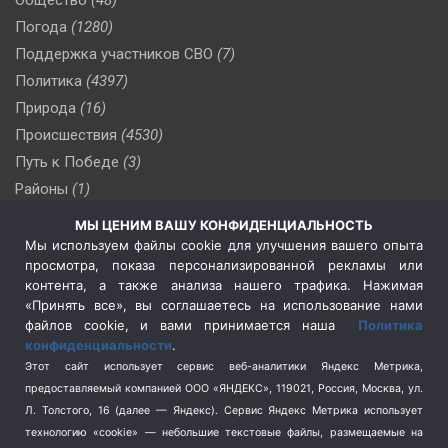
Общество
(48)
Погода
(1280)
Поддержка участников СВО
(7)
Политика
(4397)
Природа
(16)
Происшествия
(4530)
Путь к Победе
(3)
Районы
(1)
Россия
(510)
МЫ ЦЕНИМ ВАШУ КОНФИДЕНЦИАЛЬНОСТЬ
Сельское хозяйство
(3)
Мы используем файлы cookie для улучшения вашего опыта
просмотра, показа персонализированной рекламы или
Социальная политика
(3)
контента, а также анализа нашего трафика. Нажимая
Спецоперация в Украине
(657)
«Принять все», вы соглашаетесь на использование нами
Спецоперация на Украине
(404)
файлов cookie, и вами принимается наша
Политика
конфиденциальности
.
Спорт
(740)
Этот сайт использует сервис веб-аналитики Яндекс Метрика,
Тема недели
(210)
предоставляемый компанией ООО «ЯНДЕКС», 119021, Россия, Москва, ул.
Терроризм
(1)
Л. Толстого, 16 (далее — Яндекс). Сервис Яндекс Метрика использует
Транспорт
(262)
технологию «cookie» — небольшие текстовые файлы, размещаемые на