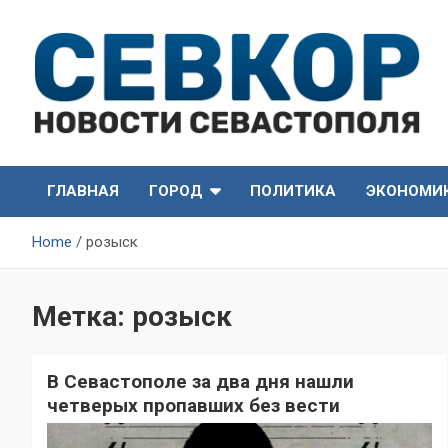
Skip
to
content
СевКор — Самые главные и актуальные новости
СевКор — Новости
Севастополя
ГЛАВНАЯ
ГОРОД
ПОЛИТИКА
ЭКОНОМИ
Севастополя
Home
розыск
Метка:
розыск
В Севастополе за два дня нашли
четверых пропавших без вести