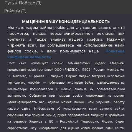
Путь к Победе
(3)
Районы
(1)
Россия
(510)
МЫ ЦЕНИМ ВАШУ КОНФИДЕНЦИАЛЬНОСТЬ
Сельское хозяйство
(3)
Мы используем файлы cookie для улучшения вашего опыта
просмотра, показа персонализированной рекламы или
Социальная политика
(3)
контента, а также анализа нашего трафика. Нажимая
Спецоперация в Украине
(657)
«Принять все», вы соглашаетесь на использование нами
Спецоперация на Украине
(404)
файлов cookie, и вами принимается наша
Политика
конфиденциальности
.
Спорт
(740)
Этот сайт использует сервис веб-аналитики Яндекс Метрика,
Тема недели
(210)
предоставляемый компанией ООО «ЯНДЕКС», 119021, Россия, Москва, ул.
Терроризм
(1)
Л. Толстого, 16 (далее — Яндекс). Сервис Яндекс Метрика использует
Транспорт
(262)
технологию «cookie» — небольшие текстовые файлы, размещаемые на
компьютере пользователей с целью анализа их пользовательской
Туризм
(178)
активности.
Собранная при помощи cookie информация не может
Флот
(76)
идентифицировать вас, однако может помочь нам улучшить работу
Цены
(2)
нашего сайта. Информация об использовании вами данного сайта,
Школа и спорт
(2)
собранная при помощи cookie, будет передаваться Яндексу и храниться
на сервере Яндекса в ЕС и Российской Федерации. Яндекс будет
Экология
(8)
обрабатывать эту информацию для оценки использования вами сайта,
Экономика
(1172)