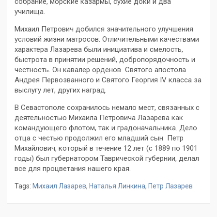
собрание, морские казармы, сухие доки и два
училища.
Михаил Петрович добился значительного улучшения
условий жизни матросов. Отличительными качествами
характера Лазарева были инициатива и смелость,
быстрота в принятии решений, добропорядочность и
честность. Он кавалер орденов Святого апостола
Андрея Первозванного и Святого Георгия IV класса за
выслугу лет, других наград.
В Севастополе сохранилось немало мест, связанных с
деятельностью Михаила Петровича Лазарева как
командующего флотом, так и градоначальника. Дело
отца с честью продолжил его младший сын Петр
Михайлович, который в течение 12 лет (с 1889 по 1901
годы) был губернатором Таврической губернии, делал
все для процветания нашего края.
Tags:
Михаил Лазарев
,
Наталья Линкина
,
Петр Лазарев