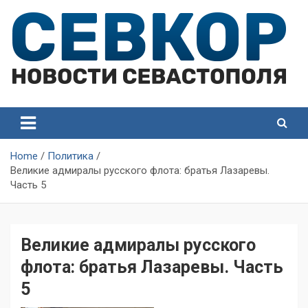
Skip
to
content
СевКор — Самые главные и актуальные новости
СевКор — Новости
Севастополя
Севастополя
Home
Политика
Великие адмиралы русского флота: братья Лазаревы.
Часть 5
Великие адмиралы русского
флота: братья Лазаревы. Часть
5