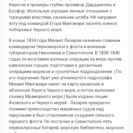
берегов и промеры глубин проливов Дарданеллы и
Босфор. Используя хорошие личные отношения с
турецкими властями, начальник штаба ЧФ направил
яхту под командой Егора Манганари заснять южное
побережье Черного моря.
В конце 1834 года Михаил Лазарев назначен главным
командиром Черноморского флота и военным
губернатором Николаева и Севастополя. В 1838-1840
годах он возглавил военные операции на море против
кавказских горцев; подготовил к десантным
операциям моряков и сухопутные подразделения. (По
его поручению брат уже упомянутого гидрографа
Михаил Манганари нанес на карту крымские и
абхазские берега Черного моря, а потом выполнил
съемку Мраморного моря.) Были изданы лоции
Азовского и Черного морей. Лазарев прекрасно
понимал превосходство машинных судов над
парусными и был сторонником создания сильного
парового флота. Он построил в Севастополе пять
первоклассных батарей, морскую библиотеку, морское