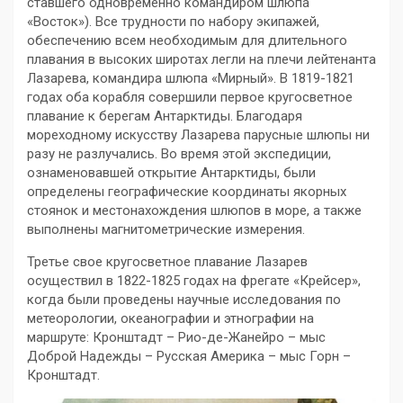
ставшего одновременно командиром шлюпа
«Восток»). Все трудности по набору экипажей,
обеспечению всем необходимым для длительного
плавания в высоких широтах легли на плечи лейтенанта
Лазарева, командира шлюпа «Мирный». В 1819-1821
годах оба корабля совершили первое кругосветное
плавание к берегам Антарктиды. Благодаря
мореходному искусству Лазарева парусные шлюпы ни
разу не разлучались. Во время этой экспедиции,
ознаменовавшей открытие Антарктиды, были
определены географические координаты якорных
стоянок и местонахождения шлюпов в море, а также
выполнены магнитометрические измерения.
Третье свое кругосветное плавание Лазарев
осуществил в 1822-1825 годах на фрегате «Крейсер»,
когда были проведены научные исследования по
метеорологии, океанографии и этнографии на
маршруте: Кронштадт – Рио-де-Жанейро – мыс
Доброй Надежды – Русская Америка – мыс Горн –
Кронштадт.