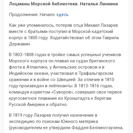
Лоцманы Морской библиотеки. Наталья Линкина
Продолжение. Начало
здесь
Как уже упоминалось, потеряв отца Михаил Лазарев
вместе с братьями поступил в Морской кадетский
корпус в 1800 году. Ходатайствовал об этом Гаврила
Державин.
В 1803-1808 годах в тройке самых успешных учеников
Морского корпуса он плавал на судах британского
флота в Атлантике, у Антильских островов и в
Индийском океане, участвовал в Трафальгарском
сражении и в войне со Швецией. За отличие в 1810
году произведен в лейтенанты. В 1813-1816 годах,
командуя корветом «Суворов», совершил свое первое
кругосветное плавание из Кронштадта к берегам
Русской Америки и обратно.
В 1819 году Лазарев получил назначение в
экспедицию по поискам Южного материка
(руководителем ее утвердили Фаддея Беллинсгаузена,