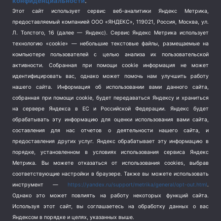
конфиденциальности
.
Спорт
(740)
Этот сайт использует сервис веб-аналитики Яндекс Метрика,
Тема недели
(210)
предоставляемый компанией ООО «ЯНДЕКС», 119021, Россия, Москва, ул.
Терроризм
(1)
Л. Толстого, 16 (далее — Яндекс). Сервис Яндекс Метрика использует
Транспорт
(262)
технологию «cookie» — небольшие текстовые файлы, размещаемые на
компьютере пользователей с целью анализа их пользовательской
Туризм
(178)
активности.
Собранная при помощи cookie информация не может
Флот
(76)
идентифицировать вас, однако может помочь нам улучшить работу
Цены
(2)
нашего сайта. Информация об использовании вами данного сайта,
Школа и спорт
(2)
собранная при помощи cookie, будет передаваться Яндексу и храниться
Экология
на сервере Яндекса в ЕС и Российской Федерации. Яндекс будет
(8)
обрабатывать эту информацию для оценки использования вами сайта,
Экономика
(1172)
составления для нас отчетов о деятельности нашего сайта, и
предоставления других услуг. Яндекс обрабатывает эту информацию в
Мы в соцсетях
порядке, установленном в условиях использования сервиса Яндекс
Метрика.
Вы можете отказаться от использования cookies, выбрав
соответствующие настройки в браузере. Также вы можете использовать
инструмент —
https://yandex.ru/support/metrika/general/opt-out.html
.
Однако это может повлиять на работу некоторых функций сайта.
Используя этот сайт, вы соглашаетесь на обработку данных о вас
Яндексом в порядке и целях, указанных выше.