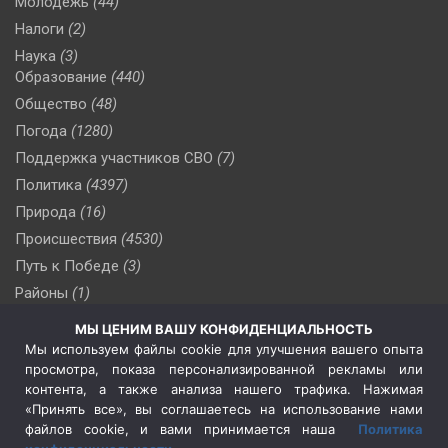
Молодежь
(44)
Налоги
(2)
Наука
(3)
Образование
(440)
Общество
(48)
Погода
(1280)
Поддержка участников СВО
(7)
Политика
(4397)
Природа
(16)
Происшествия
(4530)
Путь к Победе
(3)
Районы
(1)
Россия
(510)
МЫ ЦЕНИМ ВАШУ КОНФИДЕНЦИАЛЬНОСТЬ
Сельское хозяйство
(3)
Мы используем файлы cookie для улучшения вашего опыта
просмотра, показа персонализированной рекламы или
Социальная политика
(3)
контента, а также анализа нашего трафика. Нажимая
Спецоперация в Украине
(657)
«Принять все», вы соглашаетесь на использование нами
Спецоперация на Украине
(404)
файлов cookie, и вами принимается наша
Политика