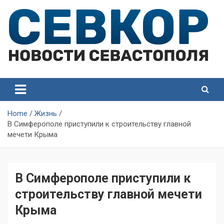
Skip
to
content
СевКор — Самые главные и актуальные новости
СевКор — Новости
Севастополя
Севастополя
Home
Жизнь
В Симферополе приступили к строительству главной
мечети Крыма
В Симферополе приступили к
строительству главной мечети
Крыма