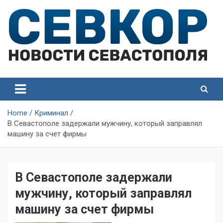
Skip
to
content
СевКор — Самые главные и актуальные новости
СевКор — Новости
Севастополя
Севастополя
Home
Криминал
В Севастополе задержали мужчину, который заправлял
машину за счет фирмы
В Севастополе задержали
мужчину, который заправлял
машину за счет фирмы