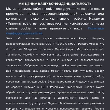
Россия
(510)
МЫ ЦЕНИМ ВАШУ КОНФИДЕНЦИАЛЬНОСТЬ
Сельское хозяйство
(3)
Мы используем файлы cookie для улучшения вашего опыта
просмотра, показа персонализированной рекламы или
Социальная политика
(3)
контента, а также анализа нашего трафика. Нажимая
Спецоперация в Украине
(657)
«Принять все», вы соглашаетесь на использование нами
Спецоперация на Украине
(404)
файлов cookie, и вами принимается наша
Политика
конфиденциальности
.
Спорт
(740)
Этот сайт использует сервис веб-аналитики Яндекс Метрика,
Тема недели
(210)
предоставляемый компанией ООО «ЯНДЕКС», 119021, Россия, Москва, ул.
Терроризм
(1)
Л. Толстого, 16 (далее — Яндекс). Сервис Яндекс Метрика использует
Транспорт
(262)
технологию «cookie» — небольшие текстовые файлы, размещаемые на
компьютере пользователей с целью анализа их пользовательской
Туризм
(178)
активности.
Собранная при помощи cookie информация не может
Флот
(76)
идентифицировать вас, однако может помочь нам улучшить работу
Цены
(2)
нашего сайта. Информация об использовании вами данного сайта,
Школа и спорт
(2)
собранная при помощи cookie, будет передаваться Яндексу и храниться
на сервере Яндекса в ЕС и Российской Федерации. Яндекс будет
Экология
(8)
обрабатывать эту информацию для оценки использования вами сайта,
Экономика
(1172)
составления для нас отчетов о деятельности нашего сайта, и
предоставления других услуг. Яндекс обрабатывает эту информацию в
Мы в соцсетях
порядке, установленном в условиях использования сервиса Яндекс