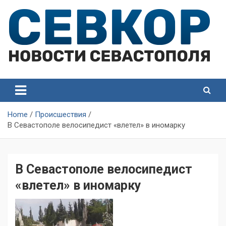
Skip
to
content
СевКор — Самые главные и актуальные новости
СевКор — Новости
Севастополя
Севастополя
Home
Происшествия
В Севастополе велосипедист «влетел» в иномарку
В Севастополе велосипедист
«влетел» в иномарку