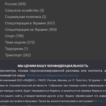
Россия
(509)
Сельское хозяйство
(3)
Социальная политика
(3)
Спецоперация в Украине
(657)
Спецоперация на Украине
(404)
Спорт
(740)
Тема недели
(210)
Терроризм
(1)
Транспорт
(262)
Туризм
(178)
МЫ ЦЕНИМ ВАШУ КОНФИДЕНЦИАЛЬНОСТЬ
Флот
(76)
росмотра, показа персонализированной рекламы или контента, а
Цены
(2)
принимается наша
Политика конфиденциальности
.
Школа и спорт
(2)
й компанией ООО «ЯНДЕКС», 119021, Россия, Москва, ул. Л. Толстого, 16 (далее — 
за их пользовательской активности.
Собранная при помощи cookie информация 
Экология
(8)
при помощи cookie, будет передаваться Яндексу и храниться на сервере Яндекса 
Экономика
(1172)
ости нашего сайта, и предоставления других услуг. Яндекс обрабатывает эту инф
твующие настройки в браузере. Также вы можете использовать инструмент —
https: