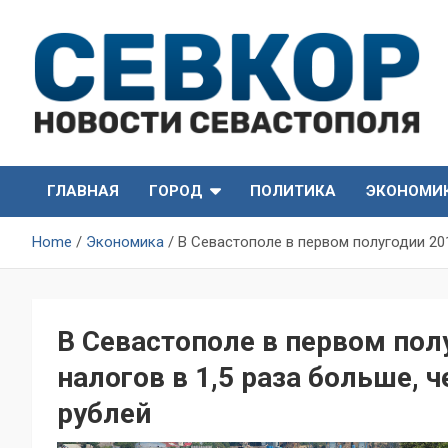
Skip
to
content
СевКор — Самые главные и актуальные новости
СевКор — Новости
Севастополя
ГЛАВНАЯ
ГОРОД
ПОЛИТИКА
ЭКОНОМИ
Севастополя
Home
Экономика
В Севастополе в первом полугодии 201
В Севастополе в первом полу
налогов в 1,5 раза больше, 
рублей