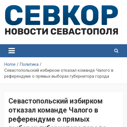
Skip
to
content
СевКор — Самые главные и актуальные новости
СевКор — Новости
Севастополя
Севастополя
Home
Политика
Севастопольский избирком отказал команде Чалого в
референдуме о прямых выборах губернатора города
Севастопольский избирком
отказал команде Чалого в
референдуме о прямых