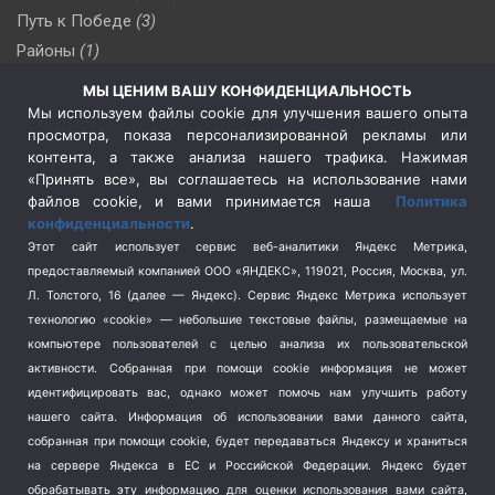
Путь к Победе
(3)
Районы
(1)
Россия
(510)
МЫ ЦЕНИМ ВАШУ КОНФИДЕНЦИАЛЬНОСТЬ
Сельское хозяйство
(3)
Мы используем файлы cookie для улучшения вашего опыта
просмотра, показа персонализированной рекламы или
Социальная политика
(3)
контента, а также анализа нашего трафика. Нажимая
Спецоперация в Украине
(657)
«Принять все», вы соглашаетесь на использование нами
Спецоперация на Украине
(404)
файлов cookie, и вами принимается наша
Политика
конфиденциальности
.
Спорт
(740)
Этот сайт использует сервис веб-аналитики Яндекс Метрика,
Тема недели
(210)
предоставляемый компанией ООО «ЯНДЕКС», 119021, Россия, Москва, ул.
Терроризм
(1)
Л. Толстого, 16 (далее — Яндекс). Сервис Яндекс Метрика использует
Транспорт
(262)
технологию «cookie» — небольшие текстовые файлы, размещаемые на
компьютере пользователей с целью анализа их пользовательской
Туризм
(178)
активности.
Собранная при помощи cookie информация не может
Флот
(76)
идентифицировать вас, однако может помочь нам улучшить работу
Цены
(2)
нашего сайта. Информация об использовании вами данного сайта,
Школа и спорт
(2)
собранная при помощи cookie, будет передаваться Яндексу и храниться
на сервере Яндекса в ЕС и Российской Федерации. Яндекс будет
Экология
(8)
обрабатывать эту информацию для оценки использования вами сайта,