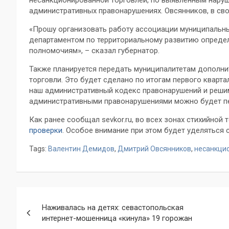
административных правонарушениях. Овсянников, в сво
«Прошу организовать работу ассоциации муниципальны
департаментом по территориальному развитию опреде
полномочиям», – сказал губернатор.
Также планируется передать муниципалитетам дополни
торговли. Это будет сделано по итогам первого кварта
наш административный кодекс правонарушений и решим
административными правонарушениями можно будет пе
Как ранее сообщал sevkor.ru, во всех зонах стихийной
проверки
. Особое внимание при этом будет уделяться
Tags:
Валентин Демидов
,
Дмитрий Овсянников
,
несанкци
Навигация
Наживалась на детях: севастопольская
по
интернет-мошенница «кинула» 19 горожан