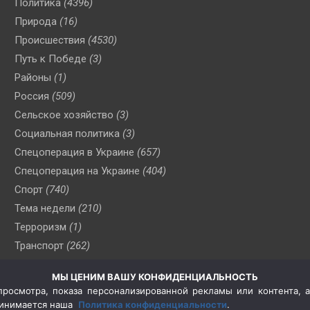
Политика
(4396)
Природа
(16)
Происшествия
(4530)
Путь к Победе
(3)
Районы
(1)
Россия
(509)
Сельское хозяйство
(3)
Социальная политика
(3)
Спецоперация в Украине
(657)
Спецоперация на Украине
(404)
Спорт
(740)
Тема недели
(210)
Терроризм
(1)
Транспорт
(262)
Туризм
(178)
МЫ ЦЕНИМ ВАШУ КОНФИДЕНЦИАЛЬНОСТЬ
Флот
(76)
росмотра, показа персонализированной рекламы или контента, а
Цены
(2)
принимается наша
Политика конфиденциальности
.