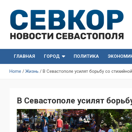
Skip
to
content
СевКор — Самые главные и актуальные новости
СевКор — Новости
Севастополя
ГЛАВНАЯ
ГОРОД
ПОЛИТИКА
ЭКОНОМИ
Севастополя
Home
Жизнь
В Севастополе усилят борьбу со стихийно
В Севастополе усилят борьб