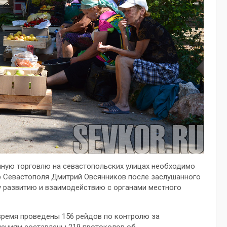
ную торговлю на севастопольских улицах необходимо
р Севастополя Дмитрий Овсянников после заслушанного
 развитию и взаимодействию с органами местного
время проведены 156 рейдов по контролю за
шениям составлены 219 протоколов об