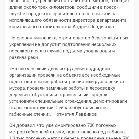
берегового укрепления составит пять метров, а общая
длина около трех километров, сообщили в пресс-
службе городского правительства со ссылкой на
исполняющего обязанности директора департамента
капитального строительства Андрея Левдикова.
По словам чиновника, строительство берегозащитных
укреплений не допустит подтопления нескольких
поселков и сел в случае подъема уровня воды и
разлива реки.
«На сегодняшний день сотрудники подрядной
организации провели на объекте все необходимые
подготовительные работы: расчистили русло реки от
мусора, провели земляные работы и лесосводку
деревьев, обустроили строительный городок,
установили специальные ограждения, демонтировали
старые конструкции. Сейчас обустраиваются
габионные стенки», – отметил Левдиков.
Он добавил, что уже смонтировано 700 погонных
метров габионной стенки, подготовлено под габионы
1,3 тыс погонных метров берега, проведена замена 500