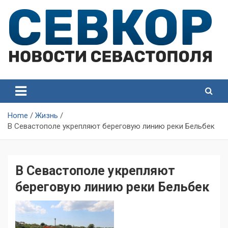
Skip
to
content
СевКор — Самые главные и актуальные новости
СевКор — Новости
Севастополя
Севастополя
Home
Жизнь
В Севастополе укрепляют береговую линию реки Бельбек
В Севастополе укрепляют
береговую линию реки Бельбек