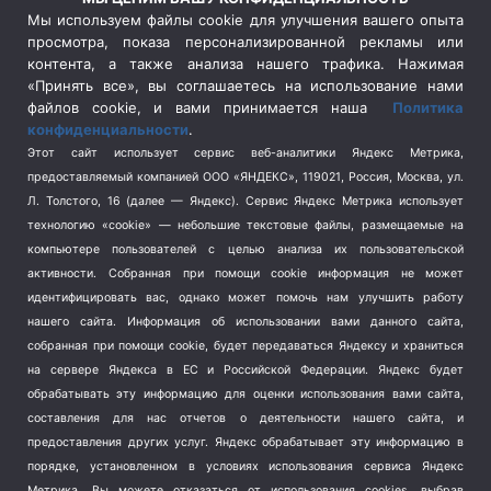
Сельское хозяйство
(3)
Мы используем файлы cookie для улучшения вашего опыта
просмотра, показа персонализированной рекламы или
Социальная политика
(3)
контента, а также анализа нашего трафика. Нажимая
Спецоперация в Украине
(657)
«Принять все», вы соглашаетесь на использование нами
Спецоперация на Украине
(404)
файлов cookie, и вами принимается наша
Политика
конфиденциальности
.
Спорт
(740)
Этот сайт использует сервис веб-аналитики Яндекс Метрика,
Тема недели
(210)
предоставляемый компанией ООО «ЯНДЕКС», 119021, Россия, Москва, ул.
Терроризм
(1)
Л. Толстого, 16 (далее — Яндекс). Сервис Яндекс Метрика использует
Транспорт
(262)
технологию «cookie» — небольшие текстовые файлы, размещаемые на
компьютере пользователей с целью анализа их пользовательской
Туризм
(178)
активности.
Собранная при помощи cookie информация не может
Флот
(76)
идентифицировать вас, однако может помочь нам улучшить работу
Цены
(2)
нашего сайта. Информация об использовании вами данного сайта,
Школа и спорт
(2)
собранная при помощи cookie, будет передаваться Яндексу и храниться
на сервере Яндекса в ЕС и Российской Федерации. Яндекс будет
Экология
(8)
обрабатывать эту информацию для оценки использования вами сайта,
Экономика
(1172)
составления для нас отчетов о деятельности нашего сайта, и
предоставления других услуг. Яндекс обрабатывает эту информацию в
Мы в соцсетях
порядке, установленном в условиях использования сервиса Яндекс
Метрика.
Вы можете отказаться от использования cookies, выбрав