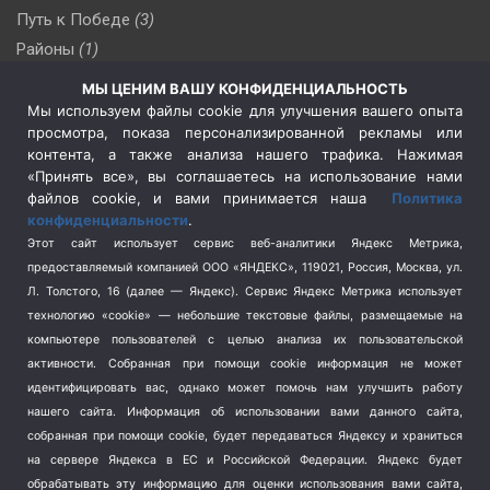
Путь к Победе
(3)
Районы
(1)
Россия
(510)
МЫ ЦЕНИМ ВАШУ КОНФИДЕНЦИАЛЬНОСТЬ
Сельское хозяйство
(3)
Мы используем файлы cookie для улучшения вашего опыта
просмотра, показа персонализированной рекламы или
Социальная политика
(3)
контента, а также анализа нашего трафика. Нажимая
Спецоперация в Украине
(657)
«Принять все», вы соглашаетесь на использование нами
Спецоперация на Украине
(404)
файлов cookie, и вами принимается наша
Политика
конфиденциальности
.
Спорт
(740)
Этот сайт использует сервис веб-аналитики Яндекс Метрика,
Тема недели
(210)
предоставляемый компанией ООО «ЯНДЕКС», 119021, Россия, Москва, ул.
Терроризм
(1)
Л. Толстого, 16 (далее — Яндекс). Сервис Яндекс Метрика использует
Транспорт
(262)
технологию «cookie» — небольшие текстовые файлы, размещаемые на
компьютере пользователей с целью анализа их пользовательской
Туризм
(178)
активности.
Собранная при помощи cookie информация не может
Флот
(76)
идентифицировать вас, однако может помочь нам улучшить работу
Цены
(2)
нашего сайта. Информация об использовании вами данного сайта,
Школа и спорт
(2)
собранная при помощи cookie, будет передаваться Яндексу и храниться
Экология
(8)
на сервере Яндекса в ЕС и Российской Федерации. Яндекс будет
обрабатывать эту информацию для оценки использования вами сайта,