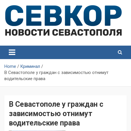
Skip
to
content
СевКор — Самые главные и актуальные новости
СевКор — Новости
Севастополя
Севастополя
Home
Криминал
В Севастополе у граждан с зависимостью отнимут
водительские права
В Севастополе у граждан с
зависимостью отнимут
водительские права