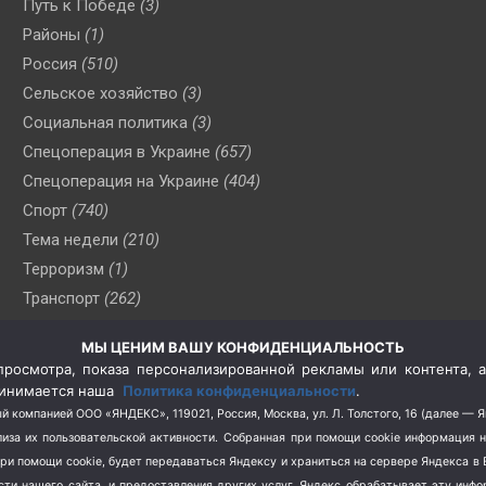
Путь к Победе
(3)
Районы
(1)
Россия
(510)
Сельское хозяйство
(3)
Социальная политика
(3)
Спецоперация в Украине
(657)
Спецоперация на Украине
(404)
Спорт
(740)
Тема недели
(210)
Терроризм
(1)
Транспорт
(262)
Туризм
(178)
МЫ ЦЕНИМ ВАШУ КОНФИДЕНЦИАЛЬНОСТЬ
Флот
(76)
росмотра, показа персонализированной рекламы или контента, а
Цены
(2)
принимается наша
Политика конфиденциальности
.
Школа и спорт
(2)
й компанией ООО «ЯНДЕКС», 119021, Россия, Москва, ул. Л. Толстого, 16 (далее — 
за их пользовательской активности.
Собранная при помощи cookie информация 
Экология
(8)
при помощи cookie, будет передаваться Яндексу и храниться на сервере Яндекса 
Экономика
(1172)
ости нашего сайта, и предоставления других услуг. Яндекс обрабатывает эту инф