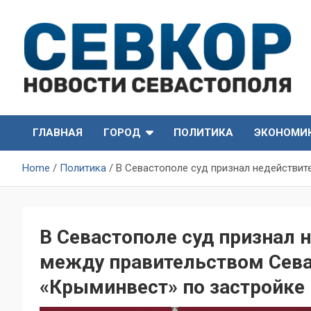
Skip
to
content
СевКор — Самые главные и актуальные новости
СевКор — Новости
Севастополя
ГЛАВНАЯ
ГОРОД
ПОЛИТИКА
ЭКОНОМИ
Севастополя
Home
Политика
В Севастополе суд признал недействи
В Севастополе суд признал
между правительством Сева
«Крыминвест» по застройк