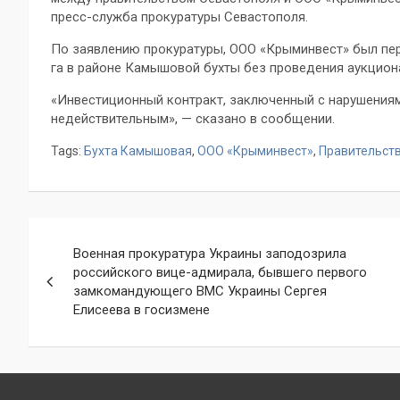
пресс-служба прокуратуры Севастополя.
По заявлению прокуратуры, ООО «Крыминвест» был пе
га в районе Камышовой бухты без проведения аукцион
«Инвестиционный контракт, заключенный с нарушения
недействительным», — сказано в сообщении.
Tags:
Бухта Камышовая
,
ООО «Крыминвест»
,
Правительст
Навигация
Военная прокуратура Украины заподозрила
по
российского вице-адмирала, бывшего первого
замкомандующего ВМС Украины Сергея
записям
Елисеева в госизмене