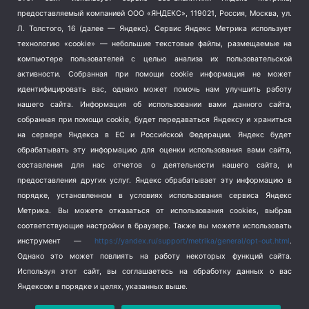
Тема недели
(210)
предоставляемый компанией ООО «ЯНДЕКС», 119021, Россия, Москва, ул.
Терроризм
(1)
Л. Толстого, 16 (далее — Яндекс). Сервис Яндекс Метрика использует
Транспорт
(262)
технологию «cookie» — небольшие текстовые файлы, размещаемые на
компьютере пользователей с целью анализа их пользовательской
Туризм
(178)
активности.
Собранная при помощи cookie информация не может
Флот
(76)
идентифицировать вас, однако может помочь нам улучшить работу
Цены
(2)
нашего сайта. Информация об использовании вами данного сайта,
Школа и спорт
(2)
собранная при помощи cookie, будет передаваться Яндексу и храниться
Экология
(8)
на сервере Яндекса в ЕС и Российской Федерации. Яндекс будет
обрабатывать эту информацию для оценки использования вами сайта,
Экономика
(1172)
составления для нас отчетов о деятельности нашего сайта, и
предоставления других услуг. Яндекс обрабатывает эту информацию в
Мы в соцсетях
порядке, установленном в условиях использования сервиса Яндекс
Метрика.
Вы можете отказаться от использования cookies, выбрав
соответствующие настройки в браузере. Также вы можете использовать
инструмент —
https://yandex.ru/support/metrika/general/opt-out.html
.
Однако это может повлиять на работу некоторых функций сайта.
Используя этот сайт, вы соглашаетесь на обработку данных о вас
Яндексом в порядке и целях, указанных выше.
Copyright © 2026
СевКор — Новости Севастополя