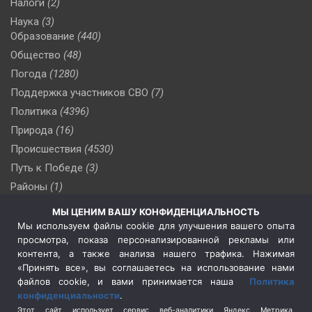
Налоги
(2)
Наука
(3)
Образование
(440)
Общество
(48)
Погода
(1280)
Поддержка участников СВО
(7)
Политика
(4396)
Природа
(16)
Происшествия
(4530)
Путь к Победе
(3)
Районы
(1)
Россия
(510)
МЫ ЦЕНИМ ВАШУ КОНФИДЕНЦИАЛЬНОСТЬ
Сельское хозяйство
(3)
Мы используем файлы cookie для улучшения вашего опыта
просмотра, показа персонализированной рекламы или
Социальная политика
(3)
контента, а также анализа нашего трафика. Нажимая
Спецоперация в Украине
(657)
«Принять все», вы соглашаетесь на использование нами
Спецоперация на Украине
(404)
файлов cookie, и вами принимается наша
Политика
конфиденциальности
.
Спорт
(740)
Этот сайт использует сервис веб-аналитики Яндекс Метрика,