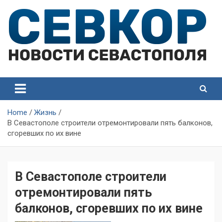
Skip
to
content
СевКор — Самые главные и актуальные новости
СевКор — Новости
Севастополя
Севастополя
Home
Жизнь
В Севастополе строители отремонтировали пять балконов,
сгоревших по их вине
В Севастополе строители
отремонтировали пять
балконов, сгоревших по их вине