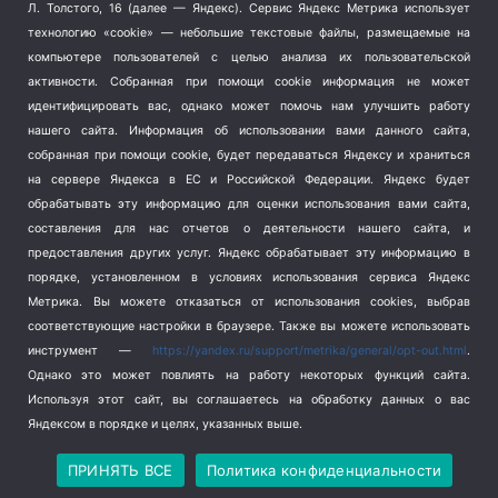
Терроризм
(1)
Л. Толстого, 16 (далее — Яндекс). Сервис Яндекс Метрика использует
Транспорт
(262)
технологию «cookie» — небольшие текстовые файлы, размещаемые на
компьютере пользователей с целью анализа их пользовательской
Туризм
(178)
активности.
Собранная при помощи cookie информация не может
Флот
(76)
идентифицировать вас, однако может помочь нам улучшить работу
Цены
(2)
нашего сайта. Информация об использовании вами данного сайта,
Школа и спорт
(2)
собранная при помощи cookie, будет передаваться Яндексу и храниться
на сервере Яндекса в ЕС и Российской Федерации. Яндекс будет
Экология
(8)
обрабатывать эту информацию для оценки использования вами сайта,
Экономика
(1172)
составления для нас отчетов о деятельности нашего сайта, и
предоставления других услуг. Яндекс обрабатывает эту информацию в
Мы в соцсетях
порядке, установленном в условиях использования сервиса Яндекс
Метрика.
Вы можете отказаться от использования cookies, выбрав
соответствующие настройки в браузере. Также вы можете использовать
инструмент —
https://yandex.ru/support/metrika/general/opt-out.html
.
Однако это может повлиять на работу некоторых функций сайта.
Используя этот сайт, вы соглашаетесь на обработку данных о вас
Яндексом в порядке и целях, указанных выше.
Copyright © 2026
СевКор — Новости Севастополя
Политика конфиденциальности
ПРИНЯТЬ ВСЕ
Политика конфиденциальности