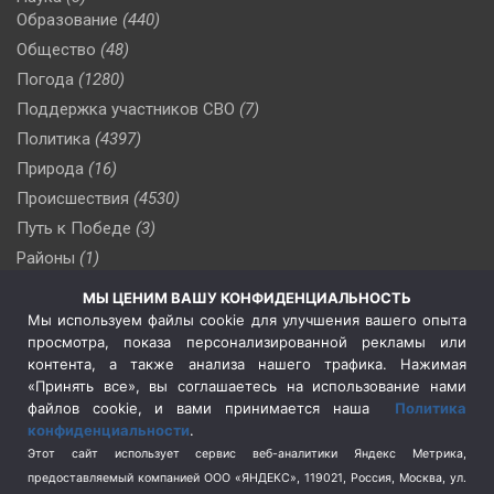
Образование
(440)
Общество
(48)
Погода
(1280)
Поддержка участников СВО
(7)
Политика
(4397)
Природа
(16)
Происшествия
(4530)
Путь к Победе
(3)
Районы
(1)
Россия
(510)
МЫ ЦЕНИМ ВАШУ КОНФИДЕНЦИАЛЬНОСТЬ
Сельское хозяйство
(3)
Мы используем файлы cookie для улучшения вашего опыта
просмотра, показа персонализированной рекламы или
Социальная политика
(3)
контента, а также анализа нашего трафика. Нажимая
Спецоперация в Украине
(657)
«Принять все», вы соглашаетесь на использование нами
Спецоперация на Украине
(404)
файлов cookie, и вами принимается наша
Политика
конфиденциальности
.
Спорт
(740)
Этот сайт использует сервис веб-аналитики Яндекс Метрика,
Тема недели
(210)
предоставляемый компанией ООО «ЯНДЕКС», 119021, Россия, Москва, ул.