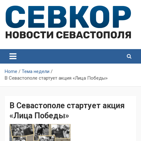
Skip
to
content
СевКор — Самые главные и актуальные новости
СевКор — Новости
Севастополя
Севастополя
Home
Тема недели
В Севастополе стартует акция «Лица Победы»
В Севастополе стартует акция
«Лица Победы»