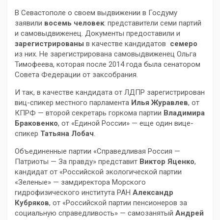
В Севастополе о своем выдвижении в Госдуму
заявили
восемь человек
: представители семи партий
и самовыдвиженец. Документы предоставили и
зарегистрированы
в качестве кандидатов
семеро
из них. Не зарегистрирована самовыдвиженец Ольга
Тимофеева, которая после 2014 года была сенатором
Совета Федерации от заксобрания.
И так, в качестве кандидата от ЛДПР зарегистрирован
виц-спикер местного парламента
Илья Журавлев
, от
КПРФ — второй секретарь горкома партии
Владимира
Браковенко
, от «Единой России» — еще один вице-
спикер
Татьяна Лобач
.
Объединенные партии «Справедливая Россия —
Патриоты — За правду» представит
Виктор Яценко
,
кандидат от «Российской экологической партии
«Зеленые» — замдиректора Морского
гидрофизического института РАН
Александр
Кубряков
, от «Российской партии пенсионеров за
социальную справедливость» — самозанятый
Андрей