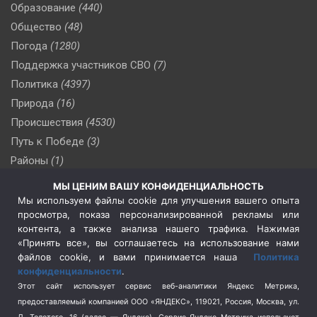
Образование
(440)
Общество
(48)
Погода
(1280)
Поддержка участников СВО
(7)
Политика
(4397)
Природа
(16)
Происшествия
(4530)
Путь к Победе
(3)
Районы
(1)
Россия
(510)
МЫ ЦЕНИМ ВАШУ КОНФИДЕНЦИАЛЬНОСТЬ
Сельское хозяйство
(3)
Мы используем файлы cookie для улучшения вашего опыта
просмотра, показа персонализированной рекламы или
Социальная политика
(3)
контента, а также анализа нашего трафика. Нажимая
Спецоперация в Украине
(657)
«Принять все», вы соглашаетесь на использование нами
Спецоперация на Украине
(404)
файлов cookie, и вами принимается наша
Политика
конфиденциальности
.
Спорт
(740)
Этот сайт использует сервис веб-аналитики Яндекс Метрика,
Тема недели
(210)
предоставляемый компанией ООО «ЯНДЕКС», 119021, Россия, Москва, ул.
Терроризм
(1)