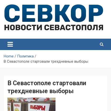
Skip
to
content
СевКор — Самые главные и актуальные новости
СевКор — Новости
Севастополя
Севастополя
Home
Политика
В Севастополе стартовали трехдневные выборы
В Севастополе стартовали
трехдневные выборы