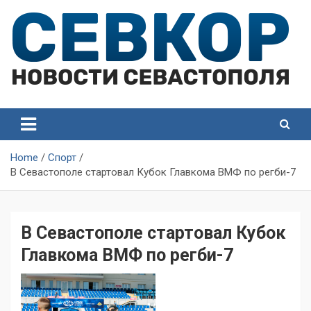
Skip
to
content
СевКор — Самые главные и актуальные новости
СевКор — Новости
Севастополя
Севастополя
Home
Спорт
В Севастополе стартовал Кубок Главкома ВМФ по регби-7
В Севастополе стартовал Кубок
Главкома ВМФ по регби-7