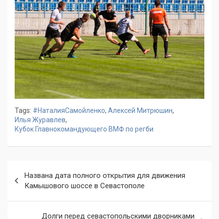
Tags:
#НаталияСамойленко
,
Алексей Митрюшин
,
Илья Журавлев
,
Кубок Главнокомандующего ВМФ по регби
Навигация
Названа дата полного открытия для движения
по
Камышового шоссе в Севастополе
записям
Долги перед севастопольскими дворниками