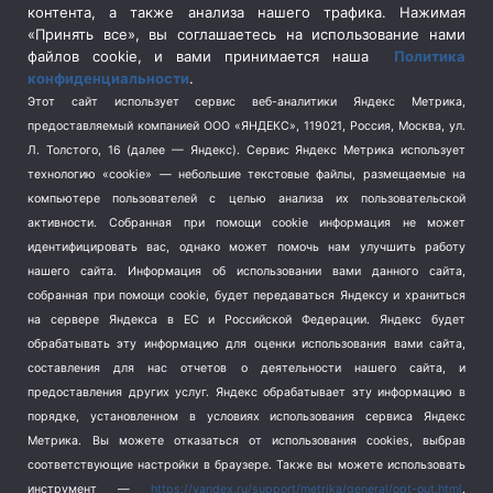
контента, а также анализа нашего трафика. Нажимая
Спецоперация в Украине
(657)
«Принять все», вы соглашаетесь на использование нами
Спецоперация на Украине
(404)
файлов cookie, и вами принимается наша
Политика
конфиденциальности
.
Спорт
(740)
Этот сайт использует сервис веб-аналитики Яндекс Метрика,
Тема недели
(210)
предоставляемый компанией ООО «ЯНДЕКС», 119021, Россия, Москва, ул.
Терроризм
(1)
Л. Толстого, 16 (далее — Яндекс). Сервис Яндекс Метрика использует
Транспорт
(262)
технологию «cookie» — небольшие текстовые файлы, размещаемые на
компьютере пользователей с целью анализа их пользовательской
Туризм
(178)
активности.
Собранная при помощи cookie информация не может
Флот
(76)
идентифицировать вас, однако может помочь нам улучшить работу
Цены
(2)
нашего сайта. Информация об использовании вами данного сайта,
Школа и спорт
(2)
собранная при помощи cookie, будет передаваться Яндексу и храниться
на сервере Яндекса в ЕС и Российской Федерации. Яндекс будет
Экология
(8)
обрабатывать эту информацию для оценки использования вами сайта,
Экономика
(1172)
составления для нас отчетов о деятельности нашего сайта, и
предоставления других услуг. Яндекс обрабатывает эту информацию в
Мы в соцсетях
порядке, установленном в условиях использования сервиса Яндекс
Метрика.
Вы можете отказаться от использования cookies, выбрав
соответствующие настройки в браузере. Также вы можете использовать
инструмент —
https://yandex.ru/support/metrika/general/opt-out.html
.