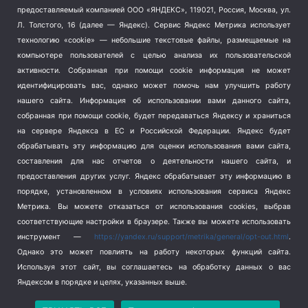
Тема недели
(210)
предоставляемый компанией ООО «ЯНДЕКС», 119021, Россия, Москва, ул.
Терроризм
(1)
Л. Толстого, 16 (далее — Яндекс). Сервис Яндекс Метрика использует
Транспорт
(262)
технологию «cookie» — небольшие текстовые файлы, размещаемые на
компьютере пользователей с целью анализа их пользовательской
Туризм
(178)
активности.
Собранная при помощи cookie информация не может
Флот
(76)
идентифицировать вас, однако может помочь нам улучшить работу
Цены
(2)
нашего сайта. Информация об использовании вами данного сайта,
Школа и спорт
(2)
собранная при помощи cookie, будет передаваться Яндексу и храниться
на сервере Яндекса в ЕС и Российской Федерации. Яндекс будет
Экология
(8)
обрабатывать эту информацию для оценки использования вами сайта,
Экономика
(1172)
составления для нас отчетов о деятельности нашего сайта, и
предоставления других услуг. Яндекс обрабатывает эту информацию в
Мы в соцсетях
порядке, установленном в условиях использования сервиса Яндекс
Метрика.
Вы можете отказаться от использования cookies, выбрав
соответствующие настройки в браузере. Также вы можете использовать
инструмент —
https://yandex.ru/support/metrika/general/opt-out.html
.
Однако это может повлиять на работу некоторых функций сайта.
Используя этот сайт, вы соглашаетесь на обработку данных о вас
Яндексом в порядке и целях, указанных выше.
Copyright © 2026
СевКор — Новости Севастополя