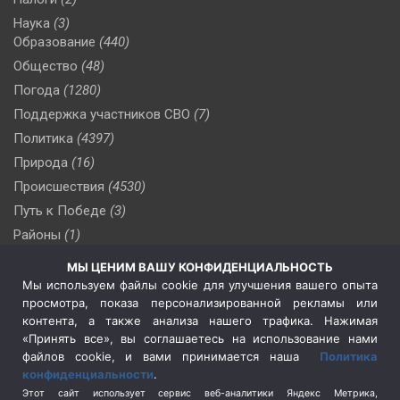
Наука
(3)
Образование
(440)
Общество
(48)
Погода
(1280)
Поддержка участников СВО
(7)
Политика
(4397)
Природа
(16)
Происшествия
(4530)
Путь к Победе
(3)
Районы
(1)
Россия
(510)
МЫ ЦЕНИМ ВАШУ КОНФИДЕНЦИАЛЬНОСТЬ
Сельское хозяйство
(3)
Мы используем файлы cookie для улучшения вашего опыта
просмотра, показа персонализированной рекламы или
Социальная политика
(3)
контента, а также анализа нашего трафика. Нажимая
Спецоперация в Украине
(657)
«Принять все», вы соглашаетесь на использование нами
Спецоперация на Украине
(404)
файлов cookie, и вами принимается наша
Политика
конфиденциальности
.
Спорт
(740)
Этот сайт использует сервис веб-аналитики Яндекс Метрика,