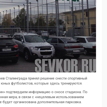
оев Сталинграда принял решение снести спортивный
й юных футболистов, которые здесь тренируются.
син» подтвердили информацию о сносе стадиона. По
нная мера, в связи с «нецелевым использованием
е будет организована дополнительная парковка.