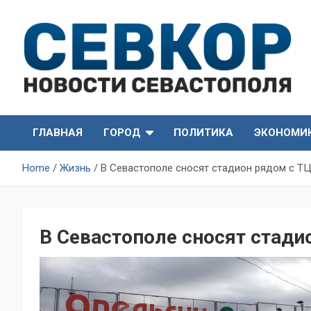
Skip
to
content
СевКор — Самые главные и актуальные новости
СевКор — Новости
Севастополя
ГЛАВНАЯ
ГОРОД
ПОЛИТИКА
ЭКОНОМИ
Севастополя
Home
Жизнь
В Севастополе сносят стадион рядом с ТЦ
В Севастополе сносят стади