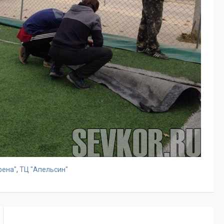
рена"
,
ТЦ "Апельсин"