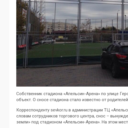
Собственник стадиона «Апельсин-Арена» по улице Гер
объект. О сносе стадиона стало известно от родителе
Корреспонденту sevkor.ru в администрации ТЦ «Апель
словам сотрудников торгового центра, снос – вынужде
земли» под стадионом «Апельсин-Арена». На этом мест