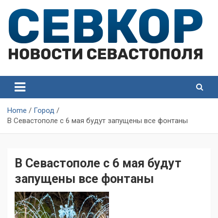
Skip
to
content
СевКор — Самые главные и актуальные новости
СевКор — Новости
Севастополя
Севастополя
Home
Город
В Севастополе с 6 мая будут запущены все фонтаны
В Севастополе с 6 мая будут
запущены все фонтаны