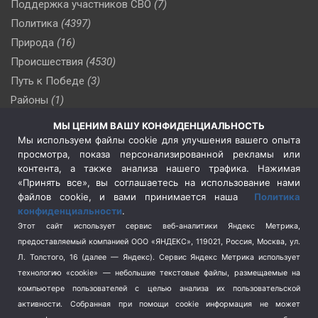
Поддержка участников СВО
(7)
Политика
(4397)
Природа
(16)
Происшествия
(4530)
Путь к Победе
(3)
Районы
(1)
Россия
(510)
МЫ ЦЕНИМ ВАШУ КОНФИДЕНЦИАЛЬНОСТЬ
Сельское хозяйство
(3)
Мы используем файлы cookie для улучшения вашего опыта
просмотра, показа персонализированной рекламы или
Социальная политика
(3)
контента, а также анализа нашего трафика. Нажимая
Спецоперация в Украине
(657)
«Принять все», вы соглашаетесь на использование нами
Спецоперация на Украине
(404)
файлов cookie, и вами принимается наша
Политика
конфиденциальности
.
Спорт
(740)
Этот сайт использует сервис веб-аналитики Яндекс Метрика,
Тема недели
(210)
предоставляемый компанией ООО «ЯНДЕКС», 119021, Россия, Москва, ул.
Терроризм
(1)
Л. Толстого, 16 (далее — Яндекс). Сервис Яндекс Метрика использует
Транспорт
(262)
технологию «cookie» — небольшие текстовые файлы, размещаемые на
компьютере пользователей с целью анализа их пользовательской
Туризм
(178)
активности.
Собранная при помощи cookie информация не может
Флот
(76)