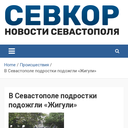
Skip
to
content
СевКор — Самые главные и актуальные новости
СевКор — Новости
Севастополя
Севастополя
Home
Происшествия
В Севастополе подростки подожгли «Жигули»
В Севастополе подростки
подожгли «Жигули»