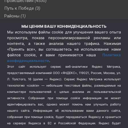
Происшествия
(4530)
Путь к Победе
(3)
Районы
(1)
Россия
(510)
МЫ ЦЕНИМ ВАШУ КОНФИДЕНЦИАЛЬНОСТЬ
Сельское хозяйство
(3)
Мы используем файлы cookie для улучшения вашего опыта
просмотра, показа персонализированной рекламы или
Социальная политика
(3)
контента, а также анализа нашего трафика. Нажимая
Спецоперация в Украине
(657)
«Принять все», вы соглашаетесь на использование нами
Спецоперация на Украине
(404)
файлов cookie, и вами принимается наша
Политика
конфиденциальности
.
Спорт
(740)
Этот сайт использует сервис веб-аналитики Яндекс Метрика,
Тема недели
(210)
предоставляемый компанией ООО «ЯНДЕКС», 119021, Россия, Москва, ул.
Терроризм
(1)
Л. Толстого, 16 (далее — Яндекс). Сервис Яндекс Метрика использует
Транспорт
(262)
технологию «cookie» — небольшие текстовые файлы, размещаемые на
компьютере пользователей с целью анализа их пользовательской
Туризм
(178)
активности.
Собранная при помощи cookie информация не может
Флот
(76)
идентифицировать вас, однако может помочь нам улучшить работу
Цены
(2)
нашего сайта. Информация об использовании вами данного сайта,
Школа и спорт
(2)
собранная при помощи cookie, будет передаваться Яндексу и храниться
на сервере Яндекса в ЕС и Российской Федерации. Яндекс будет
Экология
(8)