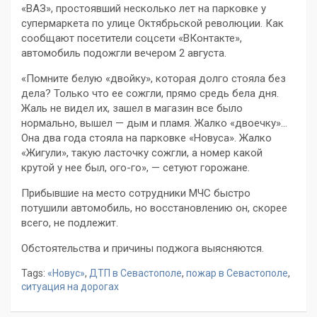
«ВАЗ», простоявший несколько лет на парковке у
супермаркета по улице Октябрьской революции. Как
сообщают посетители соцсети «ВКонтакте»,
автомобиль подожгли вечером 2 августа.
«Помните белую «двойку», которая долго стояла без
дела? Только что ее сожгли, прямо средь бела дня.
Жаль не видел их, зашел в магазин все было
нормально, вышел — дым и пламя. Жалко «двоечку»…
Она два года стояла на парковке «Новуса». Жалко
«Жигули», такую ласточку сожгли, а номер какой
крутой у нее был, ого-го», — сетуют горожане.
Прибывшие на место сотрудники МЧС быстро
потушили автомобиль, но восстановлению он, скорее
всего, не подлежит.
Обстоятельства и причины поджога выясняются.
Tags:
«Новус»
,
ДТП в Севастополе
,
пожар в Севастополе
,
ситуация на дорогах