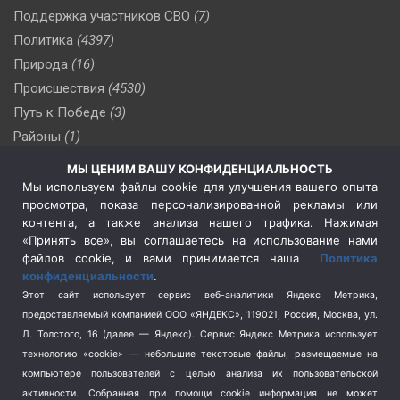
Поддержка участников СВО
(7)
Политика
(4397)
Природа
(16)
Происшествия
(4530)
Путь к Победе
(3)
Районы
(1)
Россия
(510)
МЫ ЦЕНИМ ВАШУ КОНФИДЕНЦИАЛЬНОСТЬ
Сельское хозяйство
(3)
Мы используем файлы cookie для улучшения вашего опыта
просмотра, показа персонализированной рекламы или
Социальная политика
(3)
контента, а также анализа нашего трафика. Нажимая
Спецоперация в Украине
(657)
«Принять все», вы соглашаетесь на использование нами
Спецоперация на Украине
(404)
файлов cookie, и вами принимается наша
Политика
конфиденциальности
.
Спорт
(740)
Этот сайт использует сервис веб-аналитики Яндекс Метрика,
Тема недели
(210)
предоставляемый компанией ООО «ЯНДЕКС», 119021, Россия, Москва, ул.
Терроризм
(1)
Л. Толстого, 16 (далее — Яндекс). Сервис Яндекс Метрика использует
Транспорт
(262)
технологию «cookie» — небольшие текстовые файлы, размещаемые на
компьютере пользователей с целью анализа их пользовательской
Туризм
(178)
активности.
Собранная при помощи cookie информация не может