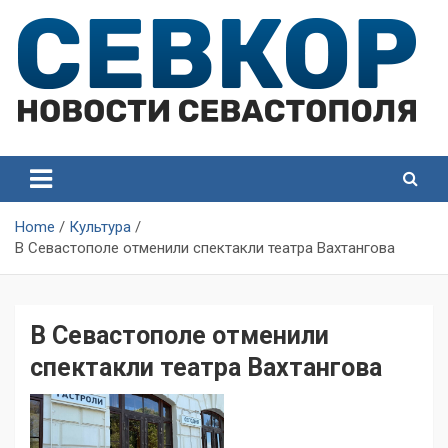
Skip
to
content
СевКор — Самые главные и актуальные новости
СевКор — Новости
Севастополя
Севастополя
Home
Культура
В Севастополе отменили спектакли театра Вахтангова
В Севастополе отменили
спектакли театра Вахтангова