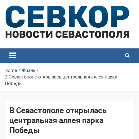
Skip
to
content
СевКор — Самые главные и актуальные новости
СевКор — Новости
Севастополя
Севастополя
Home
Жизнь
В Севастополе открылась центральная аллея парка
Победы
В Севастополе открылась
центральная аллея парка
Победы