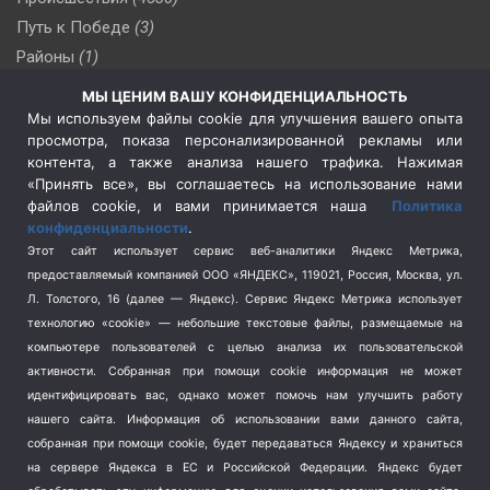
Путь к Победе
(3)
Районы
(1)
Россия
(510)
МЫ ЦЕНИМ ВАШУ КОНФИДЕНЦИАЛЬНОСТЬ
Сельское хозяйство
(3)
Мы используем файлы cookie для улучшения вашего опыта
просмотра, показа персонализированной рекламы или
Социальная политика
(3)
контента, а также анализа нашего трафика. Нажимая
Спецоперация в Украине
(657)
«Принять все», вы соглашаетесь на использование нами
Спецоперация на Украине
(404)
файлов cookie, и вами принимается наша
Политика
конфиденциальности
.
Спорт
(740)
Этот сайт использует сервис веб-аналитики Яндекс Метрика,
Тема недели
(210)
предоставляемый компанией ООО «ЯНДЕКС», 119021, Россия, Москва, ул.
Терроризм
(1)
Л. Толстого, 16 (далее — Яндекс). Сервис Яндекс Метрика использует
Транспорт
(262)
технологию «cookie» — небольшие текстовые файлы, размещаемые на
компьютере пользователей с целью анализа их пользовательской
Туризм
(178)
активности.
Собранная при помощи cookie информация не может
Флот
(76)
идентифицировать вас, однако может помочь нам улучшить работу
Цены
(2)
нашего сайта. Информация об использовании вами данного сайта,
Школа и спорт
(2)
собранная при помощи cookie, будет передаваться Яндексу и храниться
Экология
(8)
на сервере Яндекса в ЕС и Российской Федерации. Яндекс будет