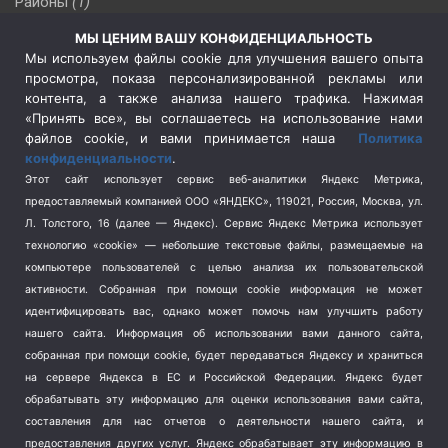
Районы
(1)
Россия
(510)
МЫ ЦЕНИМ ВАШУ КОНФИДЕНЦИАЛЬНОСТЬ
Сельское хозяйство
(3)
Мы используем файлы cookie для улучшения вашего опыта
просмотра, показа персонализированной рекламы или
Социальная политика
(3)
контента, а также анализа нашего трафика. Нажимая
Спецоперация в Украине
(657)
«Принять все», вы соглашаетесь на использование нами
Спецоперация на Украине
(404)
файлов cookie, и вами принимается наша
Политика
конфиденциальности
.
Спорт
(740)
Этот сайт использует сервис веб-аналитики Яндекс Метрика,
Тема недели
(210)
предоставляемый компанией ООО «ЯНДЕКС», 119021, Россия, Москва, ул.
Терроризм
(1)
Л. Толстого, 16 (далее — Яндекс). Сервис Яндекс Метрика использует
Транспорт
(262)
технологию «cookie» — небольшие текстовые файлы, размещаемые на
компьютере пользователей с целью анализа их пользовательской
Туризм
(178)
активности.
Собранная при помощи cookie информация не может
Флот
(76)
идентифицировать вас, однако может помочь нам улучшить работу
Цены
(2)
нашего сайта. Информация об использовании вами данного сайта,
Школа и спорт
(2)
собранная при помощи cookie, будет передаваться Яндексу и храниться
на сервере Яндекса в ЕС и Российской Федерации. Яндекс будет
Экология
(8)
обрабатывать эту информацию для оценки использования вами сайта,
Экономика
(1172)
составления для нас отчетов о деятельности нашего сайта, и
предоставления других услуг. Яндекс обрабатывает эту информацию в