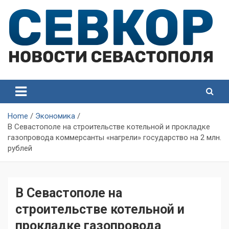
Skip
to
content
СевКор — Самые главные и актуальные новости
СевКор — Новости
Севастополя
Севастополя
Home
Экономика
В Севастополе на строительстве котельной и прокладке
газопровода коммерсанты «нагрели» государство на 2 млн.
рублей
В Севастополе на
строительстве котельной и
прокладке газопровода