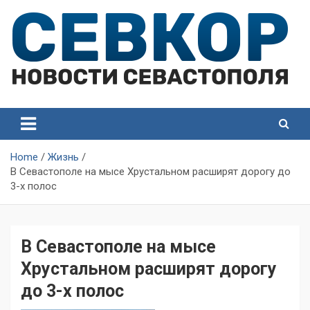
Skip
to
content
СевКор — Самые главные и актуальные новости
СевКор — Новости
Севастополя
Севастополя
Home
Жизнь
В Севастополе на мысе Хрустальном расширят дорогу до
3-х полос
В Севастополе на мысе
Хрустальном расширят дорогу
до 3-х полос