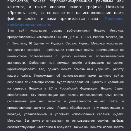
просмотра, показа персонализированной рекламы или
Социальная политика
(3)
контента, а также анализа нашего трафика. Нажимая
Спецоперация в Украине
(657)
«Принять все», вы соглашаетесь на использование нами
Спецоперация на Украине
(404)
файлов cookie, и вами принимается наша
Политика
конфиденциальности
.
Спорт
(740)
Этот сайт использует сервис веб-аналитики Яндекс Метрика,
Тема недели
(210)
предоставляемый компанией ООО «ЯНДЕКС», 119021, Россия, Москва, ул.
Терроризм
(1)
Л. Толстого, 16 (далее — Яндекс). Сервис Яндекс Метрика использует
Транспорт
(262)
технологию «cookie» — небольшие текстовые файлы, размещаемые на
компьютере пользователей с целью анализа их пользовательской
Туризм
(178)
активности.
Собранная при помощи cookie информация не может
Флот
(76)
идентифицировать вас, однако может помочь нам улучшить работу
Цены
(2)
нашего сайта. Информация об использовании вами данного сайта,
Школа и спорт
(2)
собранная при помощи cookie, будет передаваться Яндексу и храниться
Экология
(8)
на сервере Яндекса в ЕС и Российской Федерации. Яндекс будет
обрабатывать эту информацию для оценки использования вами сайта,
Экономика
(1172)
составления для нас отчетов о деятельности нашего сайта, и
предоставления других услуг. Яндекс обрабатывает эту информацию в
Мы в соцсетях
порядке, установленном в условиях использования сервиса Яндекс
Метрика.
Вы можете отказаться от использования cookies, выбрав
соответствующие настройки в браузере. Также вы можете использовать