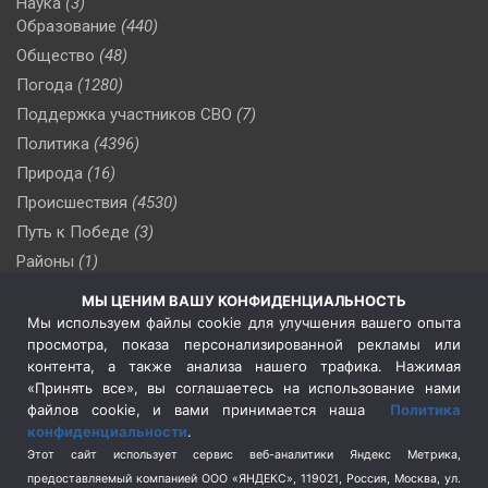
Наука
(3)
Образование
(440)
Общество
(48)
Погода
(1280)
Поддержка участников СВО
(7)
Политика
(4396)
Природа
(16)
Происшествия
(4530)
Путь к Победе
(3)
Районы
(1)
Россия
(510)
МЫ ЦЕНИМ ВАШУ КОНФИДЕНЦИАЛЬНОСТЬ
Сельское хозяйство
(3)
Мы используем файлы cookie для улучшения вашего опыта
просмотра, показа персонализированной рекламы или
Социальная политика
(3)
контента, а также анализа нашего трафика. Нажимая
Спецоперация в Украине
(657)
«Принять все», вы соглашаетесь на использование нами
Спецоперация на Украине
(404)
файлов cookie, и вами принимается наша
Политика
конфиденциальности
.
Спорт
(740)
Этот сайт использует сервис веб-аналитики Яндекс Метрика,
Тема недели
(210)
предоставляемый компанией ООО «ЯНДЕКС», 119021, Россия, Москва, ул.