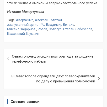
Что ж, желаем омской «Галерке» гастрольного успеха.
Наталия Микиртумова
Tags:
Аверченко
,
Алексей Толстой
,
заслуженный артист РФ Владимир Витько
,
Михаил Задорнов.
,
Розов
,
Сологуб
,
Степан Лобозеров
,
Шаховский
,
Шукшин
Навигация
Севастополец отсидит полтора года за хищение
по
телефонного кабеля
записям
В Севастополе оправдали двух правоохранителей
по делу о превышении полномочий
Свежие записи