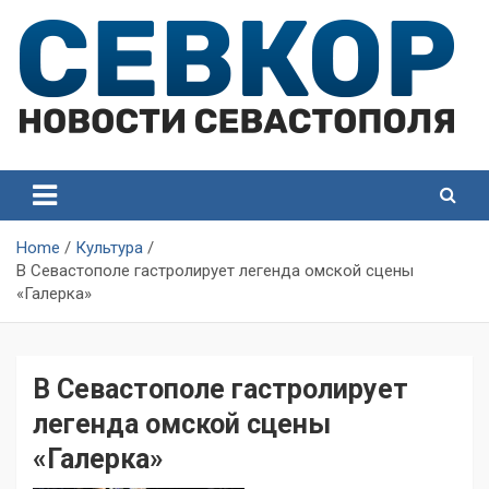
Skip
to
content
СевКор — Самые главные и актуальные новости
СевКор — Новости
Севастополя
Севастополя
Home
Культура
В Севастополе гастролирует легенда омской сцены
«Галерка»
В Севастополе гастролирует
легенда омской сцены
«Галерка»