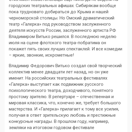
городских театральных афишах. Сибирякам вообще
пока трудновато добираться до Крыма и нашей
черноморской столицы. Но Омский драматический
театр «Галерка» под руководством заслуженного
деятеля искусств России, заслуженного артиста РФ
Владимиром Витько решился. В последнюю неделю
июля на сцене флотского театра-побратима он
покажет пять своих лучших спектаклей. И все комедии
– яркие, звонкие, искрометные!
Владимир Федорович Витько создал свой творческий
коллектив менее двадцати лет назад, но он уже
именит. На российских театральных фестивалях
«Галерка» выступает как подвижник русского
психологического театра, доходчивого, понятного
простому зрителю. В репертуаре – отечественная и
мировая классика, что, конечно же, требует большого
мастерства. И «Галерка» прилагает к тому все усилия,
получая в ответ зрительскую любовь и престижные
конкурсные награды. В прошлом году, например,
земляки на итоговом годовом фестивале