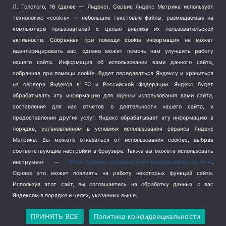
Терроризм
(1)
Л. Толстого, 16 (далее — Яндекс). Сервис Яндекс Метрика использует
Транспорт
(262)
технологию «cookie» — небольшие текстовые файлы, размещаемые на
компьютере пользователей с целью анализа их пользовательской
Туризм
(178)
активности.
Собранная при помощи cookie информация не может
Флот
(76)
идентифицировать вас, однако может помочь нам улучшить работу
Цены
(2)
нашего сайта. Информация об использовании вами данного сайта,
Школа и спорт
(2)
собранная при помощи cookie, будет передаваться Яндексу и храниться
Экология
(8)
на сервере Яндекса в ЕС и Российской Федерации. Яндекс будет
обрабатывать эту информацию для оценки использования вами сайта,
Экономика
(1172)
составления для нас отчетов о деятельности нашего сайта, и
предоставления других услуг. Яндекс обрабатывает эту информацию в
Мы в соцсетях
порядке, установленном в условиях использования сервиса Яндекс
Метрика.
Вы можете отказаться от использования cookies, выбрав
соответствующие настройки в браузере. Также вы можете использовать
инструмент —
https://yandex.ru/support/metrika/general/opt-out.html
.
Однако это может повлиять на работу некоторых функций сайта.
Используя этот сайт, вы соглашаетесь на обработку данных о вас
Яндексом в порядке и целях, указанных выше.
Copyright © 2026
СевКор — Новости Севастополя
Политика конфиденциальности
ПРИНЯТЬ ВСЕ
Политика конфиденциальности