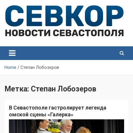
Skip
to
content
СевКор — Самые главные и актуальные новости
СевКор — Новости
Севастополя
Севастополя
Home
Степан Лобозеров
Метка:
Степан Лобозеров
В Севастополе гастролирует легенда
омской сцены «Галерка»