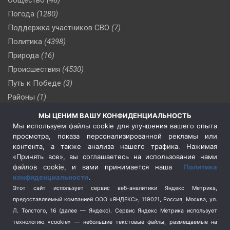
Погода
(1280)
Поддержка участников СВО
(7)
Политика
(4398)
Природа
(16)
Происшествия
(4530)
Путь к Победе
(3)
Районы
(1)
Россия
(510)
МЫ ЦЕНИМ ВАШУ КОНФИДЕНЦИАЛЬНОСТЬ
Сельское хозяйство
(3)
Мы используем файлы cookie для улучшения вашего опыта
просмотра, показа персонализированной рекламы или
Социальная политика
(3)
контента, а также анализа нашего трафика. Нажимая
Спецоперация в Украине
(657)
«Принять все», вы соглашаетесь на использование нами
Спецоперация на Украине
(404)
файлов cookie, и вами принимается наша
Политика
конфиденциальности
.
Спорт
(740)
Этот сайт использует сервис веб-аналитики Яндекс Метрика,
Тема недели
(210)
предоставляемый компанией ООО «ЯНДЕКС», 119021, Россия, Москва, ул.
Терроризм
(1)
Л. Толстого, 16 (далее — Яндекс). Сервис Яндекс Метрика использует
Транспорт
(262)
технологию «cookie» — небольшие текстовые файлы, размещаемые на