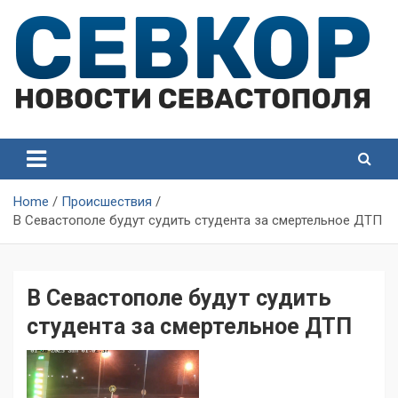
Skip
to
content
СевКор — Самые главные и актуальные новости
СевКор — Новости
Севастополя
Севастополя
Home
Происшествия
В Севастополе будут судить студента за смертельное ДТП
В Севастополе будут судить
студента за смертельное ДТП