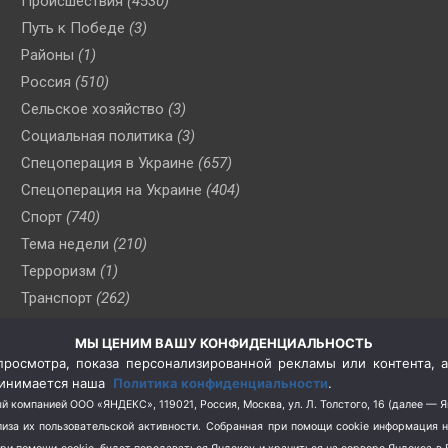
Происшествия
(4530)
Путь к Победе
(3)
Районы
(1)
Россия
(510)
Сельское хозяйство
(3)
Социальная политика
(3)
Спецоперация в Украине
(657)
Спецоперация на Украине
(404)
Спорт
(740)
Тема недели
(210)
Терроризм
(1)
Транспорт
(262)
Туризм
(178)
МЫ ЦЕНИМ ВАШУ КОНФИДЕНЦИАЛЬНОСТЬ
Флот
(76)
росмотра, показа персонализированной рекламы или контента, а
Цены
(2)
принимается наша
Политика конфиденциальности
.
Школа и спорт
(2)
й компанией ООО «ЯНДЕКС», 119021, Россия, Москва, ул. Л. Толстого, 16 (далее — 
за их пользовательской активности.
Собранная при помощи cookie информация 
Экология
(8)