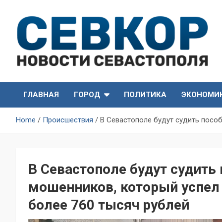
Skip
to
content
СевКор — Самые главные и актуальные новости
СевКор — Новости
Севастополя
ГЛАВНАЯ
ГОРОД
ПОЛИТИКА
ЭКОНОМИ
Севастополя
Home
Происшествия
В Севастополе будут судить пособ
В Севастополе будут судить
мошенников, который успел 
более 760 тысяч рублей