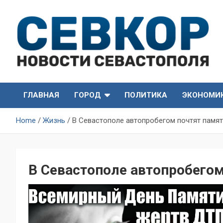
Skip
to
content
СевКор — Самые главные и актуальные новости
СевКор — Новости
Севастополя
ГЛАВНАЯ
ГОРОД
ПОЛИТИКА
ЭКОНОМИ
Севастополя
Home
Жизнь
В Севастополе автопробегом почтят памя
В Севастополе автопробего