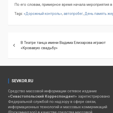
По его словам, примерное время начала мероприятия в 
Tags:
«Дорожный контроль»
,
автопробег
,
День память же
Навигация
В Театре танца имени Вадима Елизарова играют
по
«Кровавую свадьбу»
записям
SEVKOR.RU
Средство массовой информации сетевое издание
«Севастопольский
Корреспондент»
зарегистрировано
Федеральной службой по надзору в сфере связи,
информационных технологий и массовых коммуникаций
(Роскомнадзор) в качестве средства массовой