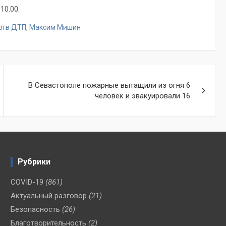
10.00.
ртв ДТП
,
Максим Мишин
В Севастополе пожарные вытащили из огня 6
человек и эвакуировали 16
Рубрики
COVID-19
(861)
Актуальный разговор
(21)
Безопасность
(26)
Благотворительность
(2)