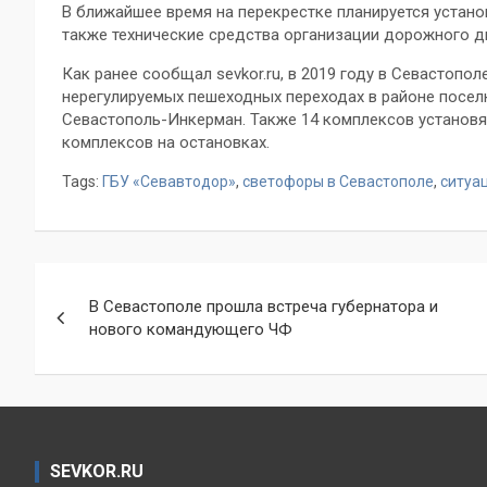
В ближайшее время на перекрестке планируется устано
также технические средства организации дорожного д
Как ранее сообщал sevkor.ru, в 2019 году в Севастопол
нерегулируемых пешеходных переходах в районе поселк
Севастополь-Инкерман. Также 14 комплексов установя
комплексов на остановках.
Tags:
ГБУ «Севавтодор»
,
светофоры в Севастополе
,
ситуа
Навигация
В Севастополе прошла встреча губернатора и
по
нового командующего ЧФ
записям
SEVKOR.RU