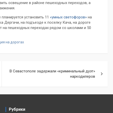
вить освещение в районе пешеходных переходов, а
вижения.
е планируется установить 11
«умных светофоров»
на
а Дергачи, на подъезде к поселку Кача, на дороге
т на пешеходных переходах рядом со школами и 50
ция на дорогах
В Севастополе задержали «криминальный дуэт»
наркодилеров
Рубрики