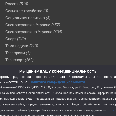
Россия
(510)
Сельское хозяйство
(3)
Социальная политика
(3)
Спецоперация в Украине
(657)
Спецоперация на Украине
(404)
Спорт
(740)
Тема недели
(210)
Терроризм
(1)
Транспорт
(262)
Туризм
(178)
МЫ ЦЕНИМ ВАШУ КОНФИДЕНЦИАЛЬНОСТЬ
Флот
(76)
росмотра, показа персонализированной рекламы или контента, а
Цены
(2)
принимается наша
Политика конфиденциальности
.
Школа и спорт
(2)
й компанией ООО «ЯНДЕКС», 119021, Россия, Москва, ул. Л. Толстого, 16 (далее — 
за их пользовательской активности.
Собранная при помощи cookie информация 
Экология
(8)
при помощи cookie, будет передаваться Яндексу и храниться на сервере Яндекса 
Экономика
(1172)
ости нашего сайта, и предоставления других услуг. Яндекс обрабатывает эту инф
твующие настройки в браузере. Также вы можете использовать инструмент —
https:
бработку данных о вас Яндексом в порядке и целях, указанных выше.