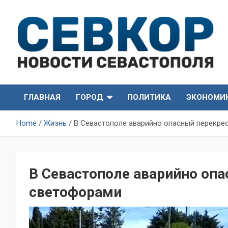
Skip
to
content
СевКор — Самые главные и актуальные новости
СевКор — Новости
Севастополя
ГЛАВНАЯ
ГОРОД
ПОЛИТИКА
ЭКОНОМИ
Севастополя
Home
Жизнь
В Севастополе аварийно опасный перекре
В Севастополе аварийно оп
светофорами