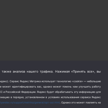
 также анализа нашего трафика. Нажимая «Принять все», вы
Яндекс). Сервис Яндекс Метрика использует технологию «cookie» — небольшие
не может идентифицировать вас, однако может помочь нам улучшить работу
в ЕС и Российской Федерации. Яндекс будет обрабатывать эту информацию для
ормацию в порядке, установленном в условиях использования сервиса Яндекс
//yandex.ru/support/metrika/general/opt-out.html
. Однако это может повлиять на