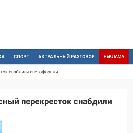
КА
СПОРТ
АКТУАЛЬНЫЙ РАЗГОВОР
РЕКЛАМА
сток снабдили светофорами
асный перекресток снабдили