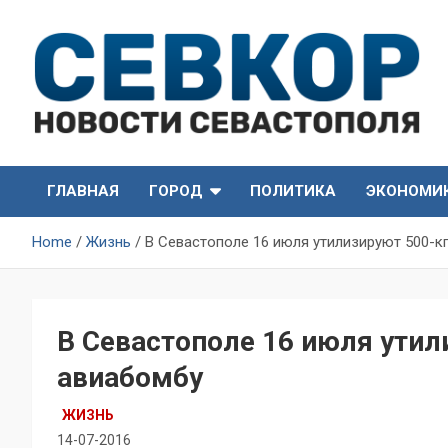
Skip
to
content
СевКор — Самые главные и актуальные новости
СевКор — Новости
Севастополя
ГЛАВНАЯ
ГОРОД
ПОЛИТИКА
ЭКОНОМИ
Севастополя
Home
Жизнь
В Севастополе 16 июля утилизируют 500-к
В Севастополе 16 июля ути
авиабомбу
ЖИЗНЬ
14-07-2016