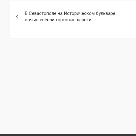
Навигация
В Севастополе на Историческом бульваре
по
ночью снесли торговые ларьки
записям