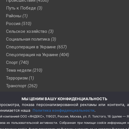
Происшествия
(4530)
Путь к Победе
(3)
Районы
(1)
Россия
(510)
Сельское хозяйство
(3)
Социальная политика
(3)
Спецоперация в Украине
(657)
Спецоперация на Украине
(404)
Спорт
(740)
Тема недели
(210)
Терроризм
(1)
Транспорт
(262)
Туризм
(178)
МЫ ЦЕНИМ ВАШУ КОНФИДЕНЦИАЛЬНОСТЬ
Флот
(76)
росмотра, показа персонализированной рекламы или контента, а
Цены
(2)
принимается наша
Политика конфиденциальности
.
Школа и спорт
(2)
й компанией ООО «ЯНДЕКС», 119021, Россия, Москва, ул. Л. Толстого, 16 (далее — 
за их пользовательской активности.
Собранная при помощи cookie информация 
Экология
(8)