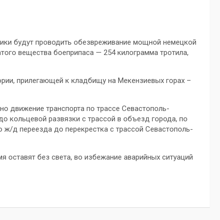
ехники будут проводить обезвреживание мощной немецкой
того вещества боеприпаса — 254 килограмма тротила,
ории, прилегающей к кладбищу на Мекензиевых горах –
но движение транспорта по трассе Севастополь-
о кольцевой развязки с трассой в объезд города, по
о ж/д переезда до перекрестка с трассой Севастополь-
я оставят без света, во избежание аварийных ситуаций