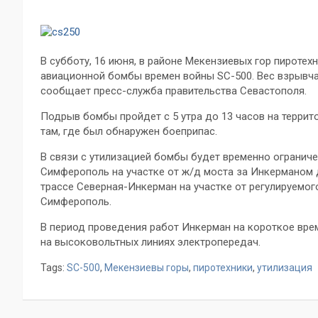
В субботу, 16 июня, в районе Мекензиевых гор пирот
авиационной бомбы времен войны SC-500. Вес взрывча
сообщает пресс-служба правительства Севастополя.
Подрыв бомбы пройдет с 5 утра до 13 часов на террит
там, где был обнаружен боеприпас.
В связи с утилизацией бомбы будет временно ограниче
Симферополь на участке от ж/д моста за Инкерманом д
трассе Северная-Инкерман на участке от регулируемог
Симферополь.
В период проведения работ Инкерман на короткое врем
на высоковольтных линиях электропередач.
Tags:
SC-500
,
Мекензиевы горы
,
пиротехники
,
утилизация