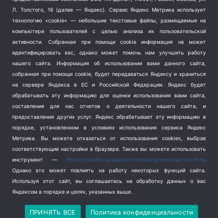
Терроризм
(1)
Л. Толстого, 16 (далее — Яндекс). Сервис Яндекс Метрика использует
Транспорт
(262)
технологию «cookie» — небольшие текстовые файлы, размещаемые на
компьютере пользователей с целью анализа их пользовательской
Туризм
(178)
активности.
Собранная при помощи cookie информация не может
Флот
(76)
идентифицировать вас, однако может помочь нам улучшить работу
Цены
(2)
нашего сайта. Информация об использовании вами данного сайта,
Школа и спорт
(2)
собранная при помощи cookie, будет передаваться Яндексу и храниться
на сервере Яндекса в ЕС и Российской Федерации. Яндекс будет
Экология
(8)
обрабатывать эту информацию для оценки использования вами сайта,
Экономика
(1172)
составления для нас отчетов о деятельности нашего сайта, и
предоставления других услуг. Яндекс обрабатывает эту информацию в
Мы в соцсетях
порядке, установленном в условиях использования сервиса Яндекс
Метрика.
Вы можете отказаться от использования cookies, выбрав
соответствующие настройки в браузере. Также вы можете использовать
инструмент —
https://yandex.ru/support/metrika/general/opt-out.html
.
Однако это может повлиять на работу некоторых функций сайта.
Используя этот сайт, вы соглашаетесь на обработку данных о вас
Яндексом в порядке и целях, указанных выше.
Copyright © 2026
СевКор — Новости Севастополя
Политика конфиденциальности
ПРИНЯТЬ ВСЕ
Политика конфиденциальности