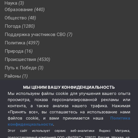
Наука
(3)
Образование
(440)
Общество
(48)
Погода
(1280)
Поддержка участников СВО
(7)
Политика
(4397)
Природа
(16)
Происшествия
(4530)
Путь к Победе
(3)
Районы
(1)
Россия
(510)
МЫ ЦЕНИМ ВАШУ КОНФИДЕНЦИАЛЬНОСТЬ
Сельское хозяйство
(3)
Мы используем файлы cookie для улучшения вашего опыта
просмотра, показа персонализированной рекламы или
Социальная политика
(3)
контента, а также анализа нашего трафика. Нажимая
Спецоперация в Украине
(657)
«Принять все», вы соглашаетесь на использование нами
Спецоперация на Украине
(404)
файлов cookie, и вами принимается наша
Политика
конфиденциальности
.
Спорт
(740)
Этот сайт использует сервис веб-аналитики Яндекс Метрика,
Тема недели
(210)
предоставляемый компанией ООО «ЯНДЕКС», 119021, Россия, Москва, ул.