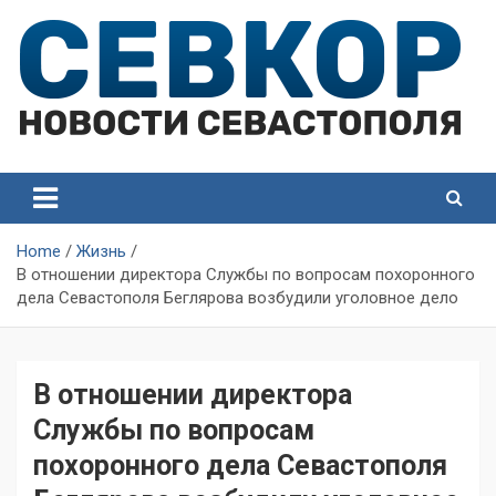
Skip
to
content
СевКор — Самые главные и актуальные новости
СевКор — Новости
Севастополя
Севастополя
Home
Жизнь
В отношении директора Службы по вопросам похоронного
дела Севастополя Беглярова возбудили уголовное дело
В отношении директора
Службы по вопросам
похоронного дела Севастополя