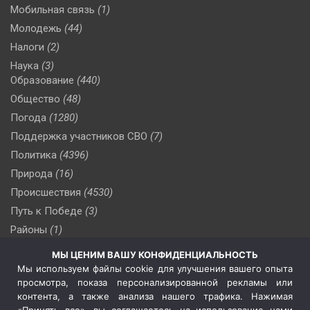
Мобильная связь
(1)
Молодежь
(44)
Налоги
(2)
Наука
(3)
Образование
(440)
Общество
(48)
Погода
(1280)
Поддержка участников СВО
(7)
Политика
(4396)
Природа
(16)
Происшествия
(4530)
Путь к Победе
(3)
Районы
(1)
Россия
(510)
МЫ ЦЕНИМ ВАШУ КОНФИДЕНЦИАЛЬНОСТЬ
Сельское хозяйство
(3)
Мы используем файлы cookie для улучшения вашего опыта
просмотра, показа персонализированной рекламы или
Социальная политика
(3)
контента, а также анализа нашего трафика. Нажимая
Спецоперация в Украине
(657)