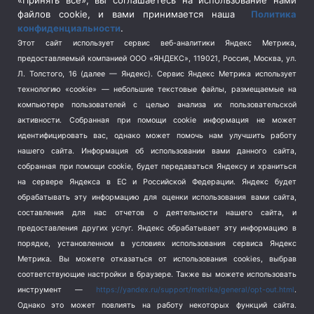
«Принять все», вы соглашаетесь на использование нами
Спецоперация на Украине
(404)
файлов cookie, и вами принимается наша
Политика
конфиденциальности
.
Спорт
(740)
Этот сайт использует сервис веб-аналитики Яндекс Метрика,
Тема недели
(210)
предоставляемый компанией ООО «ЯНДЕКС», 119021, Россия, Москва, ул.
Терроризм
(1)
Л. Толстого, 16 (далее — Яндекс). Сервис Яндекс Метрика использует
Транспорт
(262)
технологию «cookie» — небольшие текстовые файлы, размещаемые на
компьютере пользователей с целью анализа их пользовательской
Туризм
(178)
активности.
Собранная при помощи cookie информация не может
Флот
(76)
идентифицировать вас, однако может помочь нам улучшить работу
Цены
(2)
нашего сайта. Информация об использовании вами данного сайта,
Школа и спорт
(2)
собранная при помощи cookie, будет передаваться Яндексу и храниться
на сервере Яндекса в ЕС и Российской Федерации. Яндекс будет
Экология
(8)
обрабатывать эту информацию для оценки использования вами сайта,
Экономика
(1172)
составления для нас отчетов о деятельности нашего сайта, и
предоставления других услуг. Яндекс обрабатывает эту информацию в
Мы в соцсетях
порядке, установленном в условиях использования сервиса Яндекс
Метрика.
Вы можете отказаться от использования cookies, выбрав
соответствующие настройки в браузере. Также вы можете использовать
инструмент —
https://yandex.ru/support/metrika/general/opt-out.html
.
Однако это может повлиять на работу некоторых функций сайта.