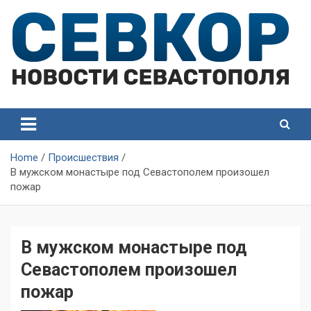
Skip
to
content
СевКор — Самые главные и актуальные новости
СевКор — Новости
Севастополя
Севастополя
Home
Происшествия
В мужском монастыре под Севастополем произошел
пожар
В мужском монастыре под
Севастополем произошел
пожар