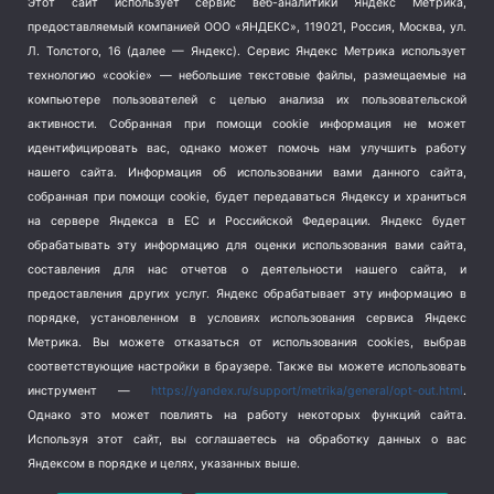
Этот сайт использует сервис веб-аналитики Яндекс Метрика,
Тема недели
(210)
предоставляемый компанией ООО «ЯНДЕКС», 119021, Россия, Москва, ул.
Терроризм
(1)
Л. Толстого, 16 (далее — Яндекс). Сервис Яндекс Метрика использует
Транспорт
(262)
технологию «cookie» — небольшие текстовые файлы, размещаемые на
компьютере пользователей с целью анализа их пользовательской
Туризм
(178)
активности.
Собранная при помощи cookie информация не может
Флот
(76)
идентифицировать вас, однако может помочь нам улучшить работу
Цены
(2)
нашего сайта. Информация об использовании вами данного сайта,
Школа и спорт
(2)
собранная при помощи cookie, будет передаваться Яндексу и храниться
Экология
(8)
на сервере Яндекса в ЕС и Российской Федерации. Яндекс будет
обрабатывать эту информацию для оценки использования вами сайта,
Экономика
(1172)
составления для нас отчетов о деятельности нашего сайта, и
предоставления других услуг. Яндекс обрабатывает эту информацию в
Мы в соцсетях
порядке, установленном в условиях использования сервиса Яндекс
Метрика.
Вы можете отказаться от использования cookies, выбрав
соответствующие настройки в браузере. Также вы можете использовать
инструмент —
https://yandex.ru/support/metrika/general/opt-out.html
.
Однако это может повлиять на работу некоторых функций сайта.
Используя этот сайт, вы соглашаетесь на обработку данных о вас
Яндексом в порядке и целях, указанных выше.
Copyright © 2026
СевКор — Новости Севастополя