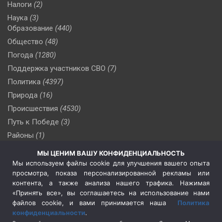
Налоги
(2)
Наука
(3)
Образование
(440)
Общество
(48)
Погода
(1280)
Поддержка участников СВО
(7)
Политика
(4397)
Природа
(16)
Происшествия
(4530)
Путь к Победе
(3)
Районы
(1)
Россия
(510)
МЫ ЦЕНИМ ВАШУ КОНФИДЕНЦИАЛЬНОСТЬ
Сельское хозяйство
(3)
Мы используем файлы cookie для улучшения вашего опыта
просмотра, показа персонализированной рекламы или
Социальная политика
(3)
контента, а также анализа нашего трафика. Нажимая
Спецоперация в Украине
(657)
«Принять все», вы соглашаетесь на использование нами
Спецоперация на Украине
(404)
файлов cookie, и вами принимается наша
Политика
конфиденциальности
.
Спорт
(740)