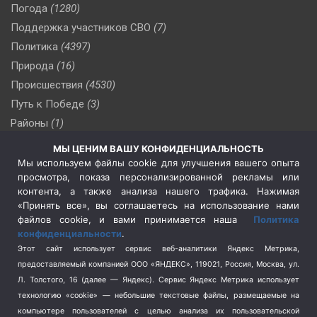
Погода
(1280)
Поддержка участников СВО
(7)
Политика
(4397)
Природа
(16)
Происшествия
(4530)
Путь к Победе
(3)
Районы
(1)
Россия
(510)
МЫ ЦЕНИМ ВАШУ КОНФИДЕНЦИАЛЬНОСТЬ
Сельское хозяйство
(3)
Мы используем файлы cookie для улучшения вашего опыта
просмотра, показа персонализированной рекламы или
Социальная политика
(3)
контента, а также анализа нашего трафика. Нажимая
Спецоперация в Украине
(657)
«Принять все», вы соглашаетесь на использование нами
Спецоперация на Украине
(404)
файлов cookie, и вами принимается наша
Политика
конфиденциальности
.
Спорт
(740)
Этот сайт использует сервис веб-аналитики Яндекс Метрика,
Тема недели
(210)
предоставляемый компанией ООО «ЯНДЕКС», 119021, Россия, Москва, ул.
Терроризм
(1)
Л. Толстого, 16 (далее — Яндекс). Сервис Яндекс Метрика использует
Транспорт
(262)
технологию «cookie» — небольшие текстовые файлы, размещаемые на
компьютере пользователей с целью анализа их пользовательской
Туризм
(178)