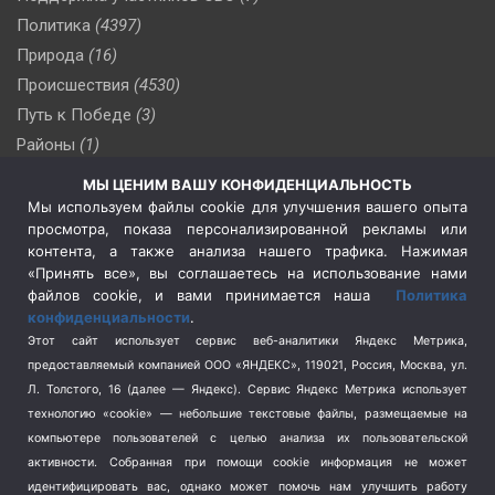
Политика
(4397)
Природа
(16)
Происшествия
(4530)
Путь к Победе
(3)
Районы
(1)
Россия
(510)
МЫ ЦЕНИМ ВАШУ КОНФИДЕНЦИАЛЬНОСТЬ
Сельское хозяйство
(3)
Мы используем файлы cookie для улучшения вашего опыта
просмотра, показа персонализированной рекламы или
Социальная политика
(3)
контента, а также анализа нашего трафика. Нажимая
Спецоперация в Украине
(657)
«Принять все», вы соглашаетесь на использование нами
Спецоперация на Украине
(404)
файлов cookie, и вами принимается наша
Политика
конфиденциальности
.
Спорт
(740)
Этот сайт использует сервис веб-аналитики Яндекс Метрика,
Тема недели
(210)
предоставляемый компанией ООО «ЯНДЕКС», 119021, Россия, Москва, ул.
Терроризм
(1)
Л. Толстого, 16 (далее — Яндекс). Сервис Яндекс Метрика использует
Транспорт
(262)
технологию «cookie» — небольшие текстовые файлы, размещаемые на
компьютере пользователей с целью анализа их пользовательской
Туризм
(178)
активности.
Собранная при помощи cookie информация не может
Флот
(76)
идентифицировать вас, однако может помочь нам улучшить работу