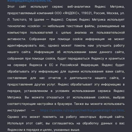
конфиденциальности
.
Спорт
(740)
Этот сайт использует сервис веб-аналитики Яндекс Метрика,
Тема недели
(210)
предоставляемый компанией ООО «ЯНДЕКС», 119021, Россия, Москва, ул.
Терроризм
(1)
Л. Толстого, 16 (далее — Яндекс). Сервис Яндекс Метрика использует
Транспорт
(262)
технологию «cookie» — небольшие текстовые файлы, размещаемые на
компьютере пользователей с целью анализа их пользовательской
Туризм
(178)
активности.
Собранная при помощи cookie информация не может
Флот
(76)
идентифицировать вас, однако может помочь нам улучшить работу
Цены
(2)
нашего сайта. Информация об использовании вами данного сайта,
Школа и спорт
(2)
собранная при помощи cookie, будет передаваться Яндексу и храниться
Экология
на сервере Яндекса в ЕС и Российской Федерации. Яндекс будет
(8)
обрабатывать эту информацию для оценки использования вами сайта,
Экономика
(1172)
составления для нас отчетов о деятельности нашего сайта, и
предоставления других услуг. Яндекс обрабатывает эту информацию в
Мы в соцсетях
порядке, установленном в условиях использования сервиса Яндекс
Метрика.
Вы можете отказаться от использования cookies, выбрав
соответствующие настройки в браузере. Также вы можете использовать
инструмент —
https://yandex.ru/support/metrika/general/opt-out.html
.
Однако это может повлиять на работу некоторых функций сайта.
Используя этот сайт, вы соглашаетесь на обработку данных о вас
Яндексом в порядке и целях, указанных выше.