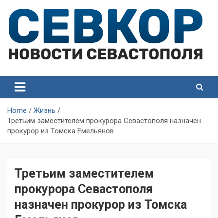
Skip
to
content
СевКор — Самые главные и актуальные новости
СевКор — Новости
Севастополя
Севастополя
Home
Жизнь
Третьим заместителем прокурора Севастополя назначен
прокурор из Томска Емельянов
Третьим заместителем
прокурора Севастополя
назначен прокурор из Томска