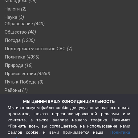
Молодежь
(44)
Налоги
(2)
Наука
(3)
Образование
(440)
Общество
(48)
Погода
(1280)
Поддержка участников СВО
(7)
Политика
(4396)
Природа
(16)
Происшествия
(4530)
Путь к Победе
(3)
Районы
(1)
Россия
(510)
МЫ ЦЕНИМ ВАШУ КОНФИДЕНЦИАЛЬНОСТЬ
Сельское хозяйство
(3)
Мы используем файлы cookie для улучшения вашего опыта
просмотра, показа персонализированной рекламы или
Социальная политика
(3)
контента, а также анализа нашего трафика. Нажимая
Спецоперация в Украине
(657)
«Принять все», вы соглашаетесь на использование нами
Спецоперация на Украине
(404)
файлов cookie, и вами принимается наша
Политика