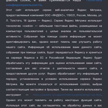
файлов cookie, и вами принимается наша
Политика
конфиденциальности
.
Спорт
(740)
Этот сайт использует сервис веб-аналитики Яндекс Метрика,
Тема недели
(210)
предоставляемый компанией ООО «ЯНДЕКС», 119021, Россия, Москва, ул.
Терроризм
(1)
Л. Толстого, 16 (далее — Яндекс). Сервис Яндекс Метрика использует
Транспорт
(262)
технологию «cookie» — небольшие текстовые файлы, размещаемые на
компьютере пользователей с целью анализа их пользовательской
Туризм
(178)
активности.
Собранная при помощи cookie информация не может
Флот
(76)
идентифицировать вас, однако может помочь нам улучшить работу
Цены
(2)
нашего сайта. Информация об использовании вами данного сайта,
Школа и спорт
(2)
собранная при помощи cookie, будет передаваться Яндексу и храниться
Экология
(8)
на сервере Яндекса в ЕС и Российской Федерации. Яндекс будет
обрабатывать эту информацию для оценки использования вами сайта,
Экономика
(1172)
составления для нас отчетов о деятельности нашего сайта, и
предоставления других услуг. Яндекс обрабатывает эту информацию в
Мы в соцсетях
порядке, установленном в условиях использования сервиса Яндекс
Метрика.
Вы можете отказаться от использования cookies, выбрав
соответствующие настройки в браузере. Также вы можете использовать
инструмент —
https://yandex.ru/support/metrika/general/opt-out.html
.
Однако это может повлиять на работу некоторых функций сайта.
Используя этот сайт, вы соглашаетесь на обработку данных о вас