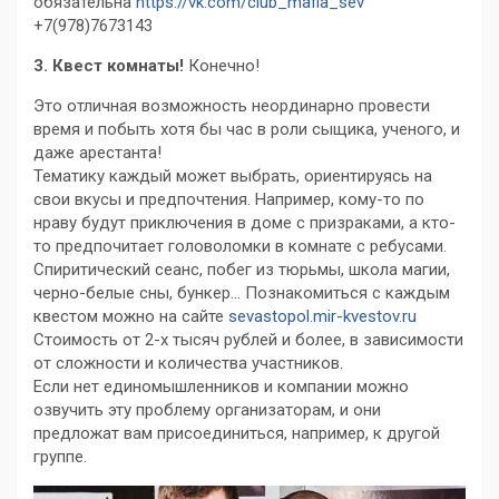
обязательна
https://vk.com/club_mafia_sev
+7(978)7673143
3. Квест комнаты!
Конечно!
Это отличная возможность неординарно провести
время и побыть хотя бы час в роли сыщика, ученого, и
даже арестанта!
Тематику каждый может выбрать, ориентируясь на
свои вкусы и предпочтения. Например, кому-то по
нраву будут приключения в доме с призраками, а кто-
то предпочитает головоломки в комнате с ребусами.
Спиритический сеанс, побег из тюрьмы, школа магии,
черно-белые сны, бункер… Познакомиться с каждым
квестом можно на сайте
sevastopol.mir-kvestov.ru
Стоимость от 2-х тысяч рублей и более, в зависимости
от сложности и количества участников.
Если нет единомышленников и компании можно
озвучить эту проблему организаторам, и они
предложат вам присоединиться, например, к другой
группе.