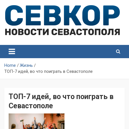
Skip
to
content
СевКор — Самые главные и актуальные новости
СевКор — Новости
Севастополя
Севастополя
Home
Жизнь
ТОП-7 идей, во что поиграть в Севастополе
ТОП-7 идей, во что поиграть в
Севастополе