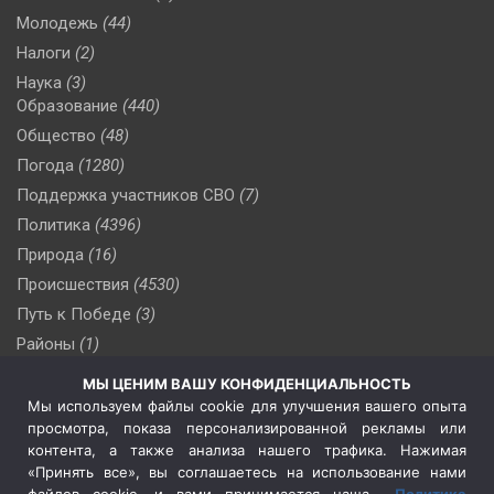
Молодежь
(44)
Налоги
(2)
Наука
(3)
Образование
(440)
Общество
(48)
Погода
(1280)
Поддержка участников СВО
(7)
Политика
(4396)
Природа
(16)
Происшествия
(4530)
Путь к Победе
(3)
Районы
(1)
Россия
(509)
МЫ ЦЕНИМ ВАШУ КОНФИДЕНЦИАЛЬНОСТЬ
Сельское хозяйство
(3)
Мы используем файлы cookie для улучшения вашего опыта
просмотра, показа персонализированной рекламы или
Социальная политика
(3)
контента, а также анализа нашего трафика. Нажимая
Спецоперация в Украине
(657)
«Принять все», вы соглашаетесь на использование нами
Спецоперация на Украине
(404)