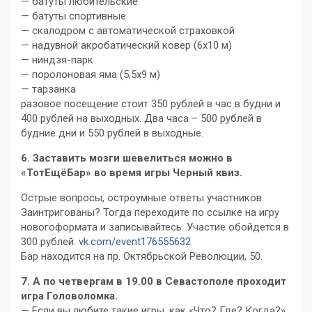
— батуты любительские
— батуты спортивные
— скалодром с автоматической страховкой
— надувной акробатический ковер (6х10 м)
— ниндзя-парк
— поролоновая яма (5,5х9 м)
— тарзанка
разовое посещение стоит 350 рублей в час в будни и
400 рублей на выходных. Два часа – 500 рублей в
будние дни и 550 рублей в выходные.
6. Заставить мозги шевелиться можно в
«ТотЕщёБар» во время игры Черный квиз.
Острые вопросы, остроумные ответы участников.
Заинтригованы? Тогда переходите по ссылке на игру
новогоформата и записывайтесь. Участие обойдется в
300 рублей.
vk.com/event176555632
Бар находится на пр. Октябрьской Революции, 50.
7. А по четвергам в 19.00 в Севастополе проходит
игра Головоломка.
— Если вы любите такие игры, как «Что? Где? Когда?»