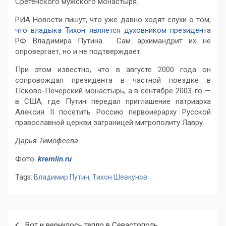
Сретенского мужского монастыря.
РИА Новости пишут, что уже давно ходят слухи о том,
что владыка Тихон является духовником президента
РФ Владимира Путина. Сам архимандрит их не
опровергает, но и не подтверждает.
При этом известно, что в августе 2000 года он
сопровождал президента в частной поездке в
Псково-Печерский монастырь, а в сентябре 2003-го —
в США, где Путин передал приглашение патриарха
Алексия II посетить Россию первоиерарху Русской
православной церкви заграницей митрополиту Лавру.
Дарья Тимофеева
Фото:
kremlin.ru
Tags:
Владимир Путин
,
Тихон Шевкунов
Навигация
Вот и вернулось тепло в Севастополь