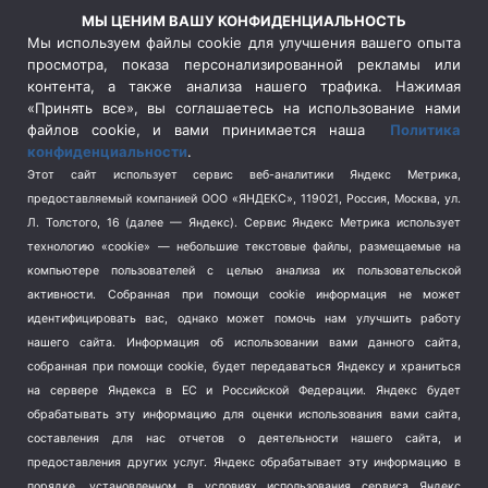
Россия
(510)
МЫ ЦЕНИМ ВАШУ КОНФИДЕНЦИАЛЬНОСТЬ
Сельское хозяйство
(3)
Мы используем файлы cookie для улучшения вашего опыта
просмотра, показа персонализированной рекламы или
Социальная политика
(3)
контента, а также анализа нашего трафика. Нажимая
Спецоперация в Украине
(657)
«Принять все», вы соглашаетесь на использование нами
Спецоперация на Украине
(404)
файлов cookie, и вами принимается наша
Политика
конфиденциальности
.
Спорт
(740)
Этот сайт использует сервис веб-аналитики Яндекс Метрика,
Тема недели
(210)
предоставляемый компанией ООО «ЯНДЕКС», 119021, Россия, Москва, ул.
Терроризм
(1)
Л. Толстого, 16 (далее — Яндекс). Сервис Яндекс Метрика использует
Транспорт
(262)
технологию «cookie» — небольшие текстовые файлы, размещаемые на
компьютере пользователей с целью анализа их пользовательской
Туризм
(178)
активности.
Собранная при помощи cookie информация не может
Флот
(76)
идентифицировать вас, однако может помочь нам улучшить работу
Цены
(2)
нашего сайта. Информация об использовании вами данного сайта,
Школа и спорт
(2)
собранная при помощи cookie, будет передаваться Яндексу и храниться
на сервере Яндекса в ЕС и Российской Федерации. Яндекс будет
Экология
(8)
обрабатывать эту информацию для оценки использования вами сайта,
Экономика
(1172)
составления для нас отчетов о деятельности нашего сайта, и
предоставления других услуг. Яндекс обрабатывает эту информацию в
Мы в соцсетях
порядке, установленном в условиях использования сервиса Яндекс