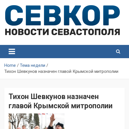
Skip
to
content
СевКор — Самые главные и актуальные новости
СевКор — Новости
Севастополя
Севастополя
Home
Тема недели
Тихон Шевкунов назначен главой Крымской митрополии
Тихон Шевкунов назначен
главой Крымской митрополии