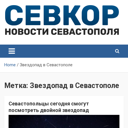
Skip
to
content
СевКор — Самые главные и актуальные новости
СевКор — Новости
Севастополя
Севастополя
Home
Звездопад в Севастополе
Метка:
Звездопад в Севастополе
Севастопольцы сегодня смогут
посмотреть двойной звездопад