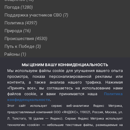
Погода
(1280)
Поддержка участников СВО
(7)
Политика
(4397)
Природа
(16)
Происшествия
(4530)
Путь к Победе
(3)
Районы
(1)
Россия
(510)
МЫ ЦЕНИМ ВАШУ КОНФИДЕНЦИАЛЬНОСТЬ
Сельское хозяйство
(3)
Мы используем файлы cookie для улучшения вашего опыта
просмотра, показа персонализированной рекламы или
Социальная политика
(3)
контента, а также анализа нашего трафика. Нажимая
Спецоперация в Украине
(657)
«Принять все», вы соглашаетесь на использование нами
Спецоперация на Украине
(404)
файлов cookie, и вами принимается наша
Политика
конфиденциальности
.
Спорт
(740)
Этот сайт использует сервис веб-аналитики Яндекс Метрика,
Тема недели
(210)
предоставляемый компанией ООО «ЯНДЕКС», 119021, Россия, Москва, ул.
Терроризм
(1)
Л. Толстого, 16 (далее — Яндекс). Сервис Яндекс Метрика использует
Транспорт
(262)
технологию «cookie» — небольшие текстовые файлы, размещаемые на