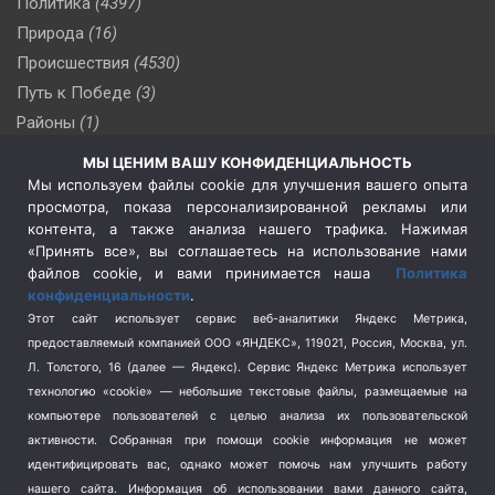
Политика
(4397)
Природа
(16)
Происшествия
(4530)
Путь к Победе
(3)
Районы
(1)
Россия
(510)
МЫ ЦЕНИМ ВАШУ КОНФИДЕНЦИАЛЬНОСТЬ
Сельское хозяйство
(3)
Мы используем файлы cookie для улучшения вашего опыта
просмотра, показа персонализированной рекламы или
Социальная политика
(3)
контента, а также анализа нашего трафика. Нажимая
Спецоперация в Украине
(657)
«Принять все», вы соглашаетесь на использование нами
Спецоперация на Украине
(404)
файлов cookie, и вами принимается наша
Политика
конфиденциальности
.
Спорт
(740)
Этот сайт использует сервис веб-аналитики Яндекс Метрика,
Тема недели
(210)
предоставляемый компанией ООО «ЯНДЕКС», 119021, Россия, Москва, ул.
Терроризм
(1)
Л. Толстого, 16 (далее — Яндекс). Сервис Яндекс Метрика использует
Транспорт
(262)
технологию «cookie» — небольшие текстовые файлы, размещаемые на
компьютере пользователей с целью анализа их пользовательской
Туризм
(178)
активности.
Собранная при помощи cookie информация не может
Флот
(76)
идентифицировать вас, однако может помочь нам улучшить работу
Цены
(2)
нашего сайта. Информация об использовании вами данного сайта,