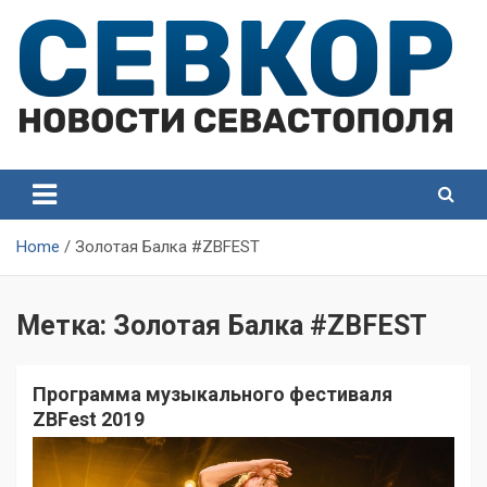
Skip
to
content
СевКор — Самые главные и актуальные новости
СевКор — Новости
Севастополя
Севастополя
Home
Золотая Балка #ZBFEST
Метка:
Золотая Балка #ZBFEST
Программа музыкального фестиваля
ZBFest 2019