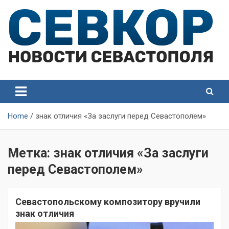
Skip
to
content
СевКор — Самые главные и актуальные новости
СевКор — Новости
Севастополя
Севастополя
Home
знак отличия «За заслуги перед Севастополем»
Метка:
знак отличия «За заслуги
перед Севастополем»
Севастопольскому композитору вручили
знак отличия