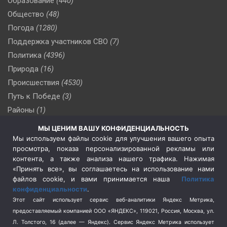
Образование
(440)
Общество
(48)
Погода
(1280)
Поддержка участников СВО
(7)
Политика
(4396)
Природа
(16)
Происшествия
(4530)
Путь к Победе
(3)
Районы
(1)
Россия
(509)
МЫ ЦЕНИМ ВАШУ КОНФИДЕНЦИАЛЬНОСТЬ
Сельское хозяйство
(3)
Мы используем файлы cookie для улучшения вашего опыта
просмотра, показа персонализированной рекламы или
Социальная политика
(3)
контента, а также анализа нашего трафика. Нажимая
Спецоперация в Украине
(657)
«Принять все», вы соглашаетесь на использование нами
Спецоперация на Украине
(404)
файлов cookie, и вами принимается наша
Политика
конфиденциальности
.
Спорт
(740)
Этот сайт использует сервис веб-аналитики Яндекс Метрика,
Тема недели
(210)
предоставляемый компанией ООО «ЯНДЕКС», 119021, Россия, Москва, ул.
Терроризм
(1)
Л. Толстого, 16 (далее — Яндекс). Сервис Яндекс Метрика использует